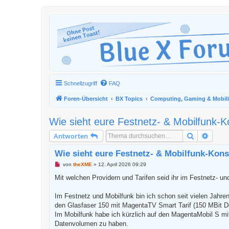
Schnellzugriff
FAQ
Foren-Übersicht
BX Topics
Computing, Gaming & Mobili
Wie sieht eure Festnetz- & Mobilfunk-K
Suche
Erweit
Antworten
Wie sieht eure Festnetz- & Mobilfunk-Kons
U
von
theXME
»
12. April 2026 09:29
n
g
Mit welchen Providern und Tarifen seid ihr im Festnetz- un
e
l
e
Im Festnetz und Mobilfunk bin ich schon seit vielen Jahren
s
den Glasfaser 150 mit MagentaTV Smart Tarif (150 MBit D
e
n
Im Mobilfunk habe ich kürzlich auf den MagentaMobil S m
e
Datenvolumen zu haben.
r