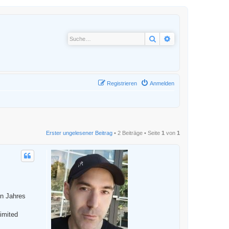
Suche
Erweiterte Suche
Registrieren
Anmelden
Erster ungelesener Beitrag
• 2 Beiträge • Seite
1
von
1
en Jahres
imited