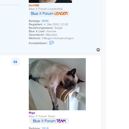
theXME
Blue X Forum Leadership
Beiträge:
9658
Registriert:
4. Mai 2002 12:00
Beziehungsstatus:
Single
Blue X Live!:
thexme
Geschlecht:
Männlich
Wohnort:
Villingen-Schwenningen
K
Kontaktdaten:
o
n
N
t
a
a
c
k
h
t
o
d
a
b
t
e
e
n
n
v
o
n
t
h
e
X
M
E
Rigo
Blue X Forum Team
Beiträge:
2618