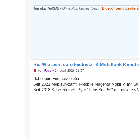
B
e
Jan aka
theXME
-
Ohne Post keinen Toast.
|
Blue X Forum Leaders
i
t
r
a
g
Re: Wie sieht eure Festnetz- & Mobilfunk-Konste
U
von
Rigo
»
24. April 2026 21:57
n
g
Habe kein Festnetztelefon.
e
Seit 2021 Mobilfunktarif: T-Mobile Magenta Mobil M mit 5
l
e
Seit 2018 Kabelinternet: Pyur "Pure Surf 50" mit max. 55 
s
e
n
e
r
B
e
i
t
r
a
g