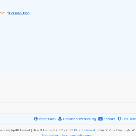
hip
| $
Personal Blog
Impressum
Datenschutzerklärung
Kontakt
Das Tea
ware © phpBB Limited | Blue X Forum © 2002 - 2022
Blue X Network
| Blue X Pure Blue Style v2
Datenschutz
|
Nutzungsbedingungen