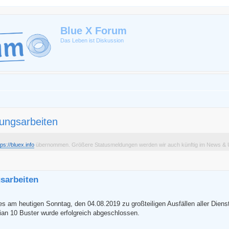
Blue X Forum
Das Leben ist Diskussion
ungsarbeiten
tps://bluex.info
übernommen. Größere Statusmeldungen werden wir auch künftig im News & U
erte Suche
sarbeiten
s am heutigen Sonntag, den 04.08.2019 zu großteiligen Ausfällen aller Diens
an 10 Buster wurde erfolgreich abgeschlossen.