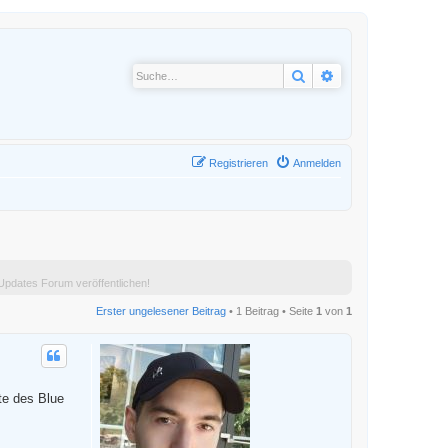
Suche
Erweiterte Suche
Registrieren
Anmelden
pdates Forum veröffentlichen!
Erster ungelesener Beitrag
• 1 Beitrag • Seite
1
von
1
te des Blue