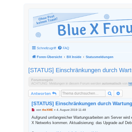
Schnellzugriff
FAQ
Foren-Übersicht
BX Inside
Statusmeldungen
[STATUS] Einschränkungen durch Wart
Forumsregeln
ACHTUNG: Meldungen in diesem Forum werden
automatisch
von
ht
Suche
Erweit
Antworten
[STATUS] Einschränkungen durch Wartung
U
von
theXME
»
4. August 2019 11:48
n
g
Aufgrund umfangreicher Wartungsarbeiten am Server wird e
e
X Networks kommen. Aktualisierung: das Upgrade auf Debi
l
e
s