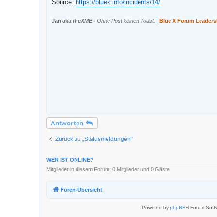
Source:
https://bluex.info/incidents/14/
e
n
e
Jan aka
theXME
-
Ohne Post keinen Toast.
|
Blue X Forum Leaders
r
B
e
i
t
r
a
g
Antworten
Zurück zu „Statusmeldungen“
WER IST ONLINE?
Mitglieder in diesem Forum: 0 Mitglieder und 0 Gäste
Foren-Übersicht
Powered by
phpBB
® Forum Soft