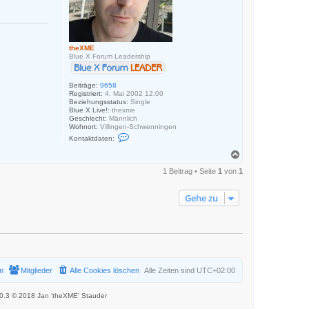
theXME
Blue X Forum Leadership
Beiträge:
9658
Registriert:
4. Mai 2002 12:00
Beziehungsstatus:
Single
Blue X Live!:
thexme
Geschlecht:
Männlich
Wohnort:
Villingen-Schwenningen
K
Kontaktdaten:
o
n
N
t
a
a
1 Beitrag • Seite
1
von
1
c
k
h
t
o
d
Gehe zu
a
b
t
e
e
n
n
v
o
n
t
h
m
Mitglieder
Alle Cookies löschen
Alle Zeiten sind
UTC+02:00
e
X
M
.0.3 © 2018 Jan 'theXME' Stauder
E