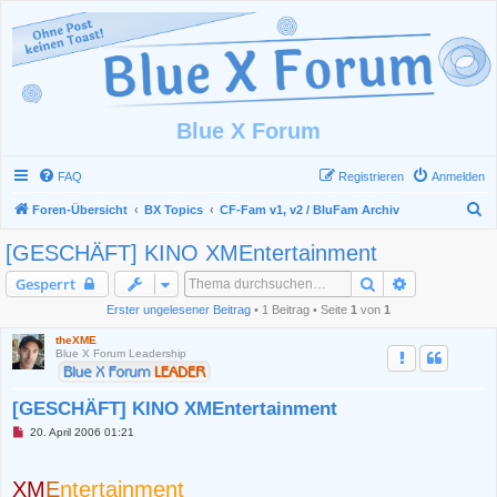
Blue X Forum
FAQ
Registrieren
Anmelden
S
Foren-Übersicht
BX Topics
CF-Fam v1, v2 / BluFam Archiv
u
[GESCHÄFT] KINO XMEntertainment
c
Suche
Erweiterte S
Gesperrt
h
Erster ungelesener Beitrag
• 1 Beitrag • Seite
1
von
1
e
theXME
Blue X Forum Leadership
[GESCHÄFT] KINO XMEntertainment
U
20. April 2006 01:21
n
g
e
XM
E
ntertainment
l