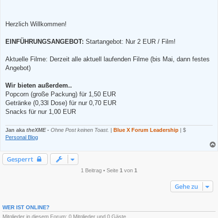
e
s
e
n
Herzlich Willkommen!
e
r
B
EINFÜHRUNGSANGEBOT:
Startangebot: Nur 2 EUR / Film!
e
i
t
Aktuelle Filme: Derzeit alle aktuell laufenden Filme (bis Mai, dann festes
r
a
Angebot)
g
Wir bieten außerdem..
Popcorn (große Packung) für 1,50 EUR
Getränke (0,33l Dose) für nur 0,70 EUR
Snacks für nur 1,00 EUR
Jan aka
theXME
-
Ohne Post keinen Toast.
|
Blue X Forum Leadership
| $
Personal Blog
Gesperrt
1 Beitrag • Seite
1
von
1
Gehe zu
WER IST ONLINE?
Mitglieder in diesem Forum: 0 Mitglieder und 0 Gäste