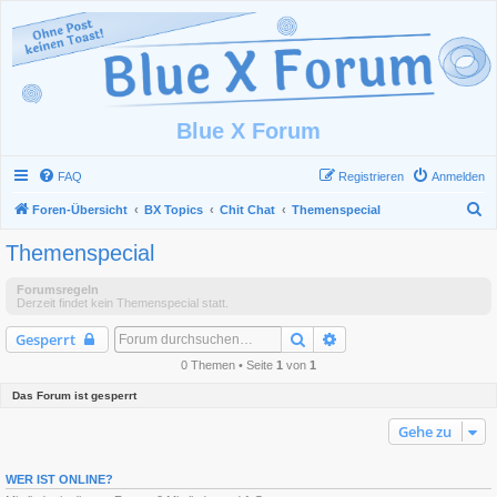
Blue X Forum
FAQ
Registrieren
Anmelden
S
Foren-Übersicht
BX Topics
Chit Chat
Themenspecial
u
Themenspecial
c
h
Forumsregeln
Derzeit findet kein Themenspecial statt.
e
Suche
Erweiterte Suche
Gesperrt
0 Themen • Seite
1
von
1
Das Forum ist gesperrt
Gehe zu
WER IST ONLINE?