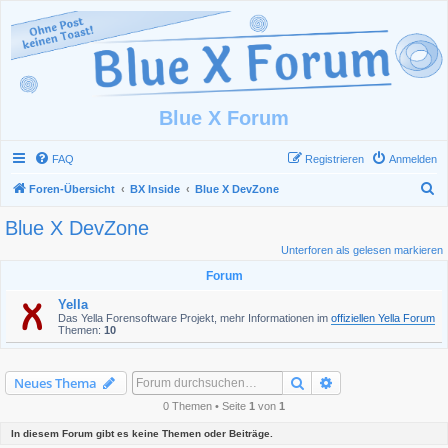
Blue X Forum
FAQ
Registrieren
Anmelden
S
Foren-Übersicht
BX Inside
Blue X DevZone
u
Blue X DevZone
c
Unterforen als gelesen markieren
h
Forum
e
Yella
Das Yella Forensoftware Projekt, mehr Informationen im
offiziellen Yella Forum
Themen:
10
Suche
Erweiterte Suche
Neues Thema
0 Themen • Seite
1
von
1
In diesem Forum gibt es keine Themen oder Beiträge.