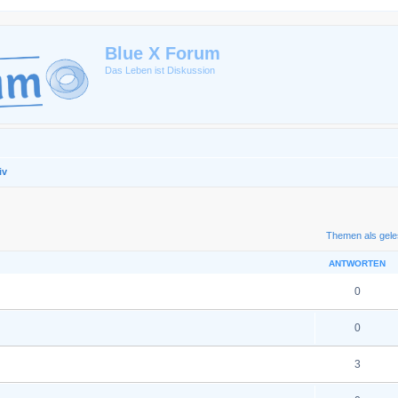
Blue X Forum
Das Leben ist Diskussion
iv
te Suche
Themen als gele
ANTWORTEN
0
0
3