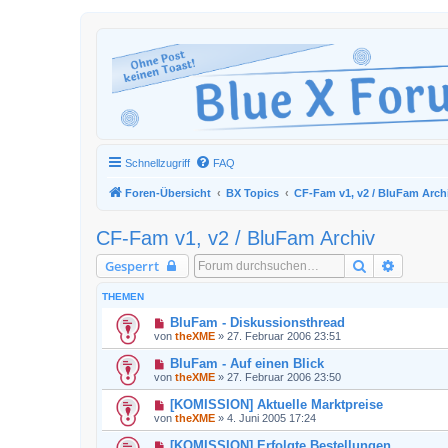
Schnellzugriff
FAQ
Foren-Übersicht
BX Topics
CF-Fam v1, v2 / BluFam Arch
CF-Fam v1, v2 / BluFam Archiv
Suche
Erweiter
Gesperrt
THEMEN
BluFam - Diskussionsthread
von
theXME
»
27. Februar 2006 23:51
BluFam - Auf einen Blick
von
theXME
»
27. Februar 2006 23:50
[KOMISSION] Aktuelle Marktpreise
von
theXME
»
4. Juni 2005 17:24
[KOMISSION] Erfolgte Bestellungen