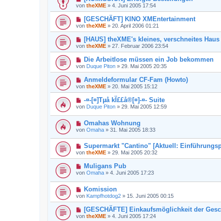
von
theXME
»
4. Juni 2005 17:54
[GESCHÄFT] KINO XMEntertainment
von
theXME
»
20. April 2006 01:21
[HAUS] theXME's kleines, verschneites Haus
von
theXME
»
27. Februar 2006 23:54
Die Arbeitlose müssen ein Job bekommen
von
Duque Piton
»
29. Mai 2005 20:35
Anmeldeformular CF-Fam (Howto)
von
theXME
»
20. Mai 2005 15:12
-¤-[¤]Tµå kÏ££å®[¤]-¤- Suite
von
Duque Piton
»
29. Mai 2005 12:59
Omahas Wohnung
von
Omaha
»
31. Mai 2005 18:33
Supermarkt "Cantino" [Aktuell: Einführungsp
von
theXME
»
29. Mai 2005 20:32
Muligans Pub
von
Omaha
»
4. Juni 2005 17:23
Komission
von
Kampfhotdog2
»
15. Juni 2005 00:15
[GESCHÄFTE] Einkaufsmöglichkeit der Gesc
von
theXME
»
4. Juni 2005 17:24