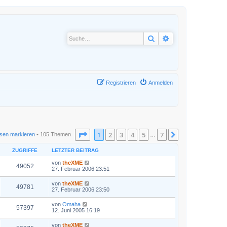
Suche
Erweiterte Suche
Registrieren
Anmelden
Seite
1
von
7
1
2
3
4
5
7
Nächste
sen markieren
• 105 Themen
…
ZUGRIFFE
LETZTER BEITRAG
von
theXME
49052
27. Februar 2006 23:51
von
theXME
49781
27. Februar 2006 23:50
von
Omaha
57397
12. Juni 2005 16:19
von
theXME