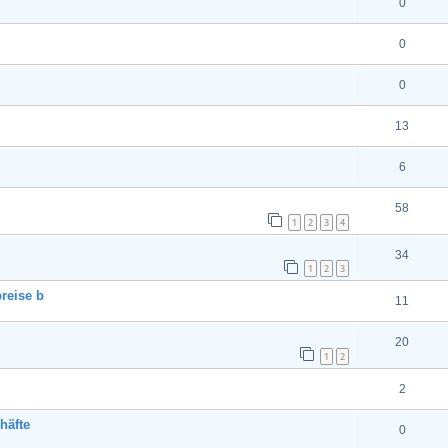
0
0
0
13
6
58
1
2
3
4
34
1
2
3
reise b
11
20
1
2
2
häfte
0