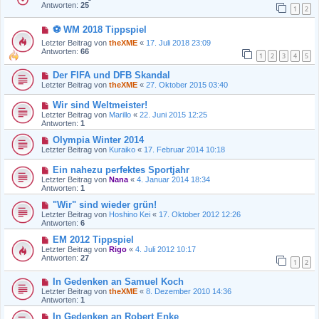
Antworten:
25
1
2
⚽ WM 2018 Tippspiel
Letzter Beitrag von
theXME
«
17. Juli 2018 23:09
Antworten:
66
1
2
3
4
5
Der FIFA und DFB Skandal
Letzter Beitrag von
theXME
«
27. Oktober 2015 03:40
Wir sind Weltmeister!
Letzter Beitrag von
Marillo
«
22. Juni 2015 12:25
Antworten:
1
Olympia Winter 2014
Letzter Beitrag von
Kuraiko
«
17. Februar 2014 10:18
Ein nahezu perfektes Sportjahr
Letzter Beitrag von
Nana
«
4. Januar 2014 18:34
Antworten:
1
"Wir" sind wieder grün!
Letzter Beitrag von
Hoshino Kei
«
17. Oktober 2012 12:26
Antworten:
6
EM 2012 Tippspiel
Letzter Beitrag von
Rigo
«
4. Juli 2012 10:17
Antworten:
27
1
2
In Gedenken an Samuel Koch
Letzter Beitrag von
theXME
«
8. Dezember 2010 14:36
Antworten:
1
In Gedenken an Robert Enke