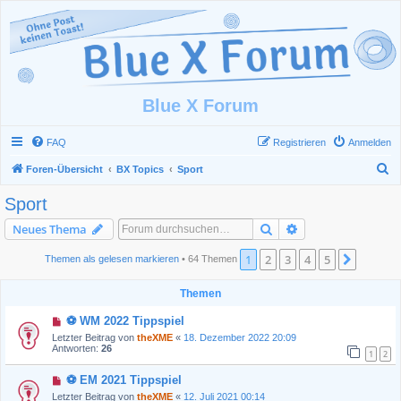
Blue X Forum
FAQ
Registrieren
Anmelden
S
Foren-Übersicht
BX Topics
Sport
u
Sport
c
Suche
Erweiterte Suche
Neues Thema
h
e
1
2
3
4
5
Nächst
Themen als gelesen markieren
• 64 Themen
Themen
⚽ WM 2022 Tippspiel
Letzter Beitrag von
theXME
«
18. Dezember 2022 20:09
Antworten:
26
1
2
⚽ EM 2021 Tippspiel
Letzter Beitrag von
theXME
«
12. Juli 2021 00:14