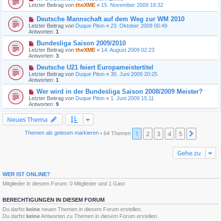
Letzter Beitrag von
theXME
«
15. November 2009 18:32
Deutsche Mannschaft auf dem Weg zur WM 2010
Letzter Beitrag von
Duque Piton
«
23. Oktober 2009 00:49
Antworten:
1
Bundesliga Saison 2009/2010
Letzter Beitrag von
theXME
«
14. August 2009 02:23
Antworten:
3
Deutsche U21 feiert Europameistertitel
Letzter Beitrag von
Duque Piton
«
30. Juni 2009 20:25
Antworten:
1
Wer wird in der Bundesliga Saison 2008/2009 Meister?
Letzter Beitrag von
Duque Piton
«
1. Juni 2009 15:11
Antworten:
9
Neues Thema
1
2
3
4
5
Nächst
Themen als gelesen markieren
• 64 Themen
Gehe zu
WER IST ONLINE?
Mitglieder in diesem Forum: 0 Mitglieder und 1 Gast
BERECHTIGUNGEN IN DIESEM FORUM
Du darfst
keine
neuen Themen in diesem Forum erstellen.
Du darfst
keine
Antworten zu Themen in diesem Forum erstellen.