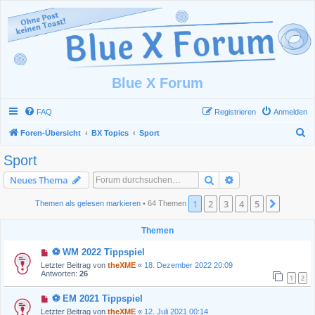
Blue X Forum
FAQ
Registrieren
Anmelden
S
Foren-Übersicht
BX Topics
Sport
u
Sport
c
Suche
Erweiterte Suche
Neues Thema
h
e
1
2
3
4
5
Nächst
Themen als gelesen markieren
• 64 Themen
Themen
⚽ WM 2022 Tippspiel
Letzter Beitrag von
theXME
«
18. Dezember 2022 20:09
Antworten:
26
1
2
⚽ EM 2021 Tippspiel
Letzter Beitrag von
theXME
«
12. Juli 2021 00:14