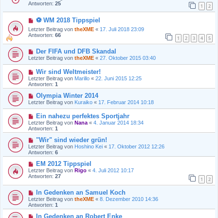
Antworten:
25
1
2
⚽ WM 2018 Tippspiel
Letzter Beitrag von
theXME
«
17. Juli 2018 23:09
Antworten:
66
1
2
3
4
5
Der FIFA und DFB Skandal
Letzter Beitrag von
theXME
«
27. Oktober 2015 03:40
Wir sind Weltmeister!
Letzter Beitrag von
Marillo
«
22. Juni 2015 12:25
Antworten:
1
Olympia Winter 2014
Letzter Beitrag von
Kuraiko
«
17. Februar 2014 10:18
Ein nahezu perfektes Sportjahr
Letzter Beitrag von
Nana
«
4. Januar 2014 18:34
Antworten:
1
"Wir" sind wieder grün!
Letzter Beitrag von
Hoshino Kei
«
17. Oktober 2012 12:26
Antworten:
6
EM 2012 Tippspiel
Letzter Beitrag von
Rigo
«
4. Juli 2012 10:17
Antworten:
27
1
2
In Gedenken an Samuel Koch
Letzter Beitrag von
theXME
«
8. Dezember 2010 14:36
Antworten:
1
In Gedenken an Robert Enke