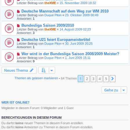
Letzter Beitrag von
theXME
«
15. November 2009 18:32
Deutsche Mannschaft auf dem Weg zur WM 2010
Letzter Beitrag von
Duque Piton
«
23. Oktober 2009 00:49
Antworten:
1
Bundesliga Saison 2009/2010
Letzter Beitrag von
theXME
«
14. August 2009 02:23
Antworten:
3
Deutsche U21 feiert Europameistertitel
Letzter Beitrag von
Duque Piton
«
30. Juni 2009 20:25
Antworten:
1
Wer wird in der Bundesliga Saison 2008/2009 Meister?
Letzter Beitrag von
Duque Piton
«
1. Juni 2009 15:11
Antworten:
9
Neues Thema
1
2
3
4
5
Nächst
Themen als gelesen markieren
• 64 Themen
Gehe zu
WER IST ONLINE?
Mitglieder in diesem Forum: 0 Mitglieder und 1 Gast
BERECHTIGUNGEN IN DIESEM FORUM
Du darfst
keine
neuen Themen in diesem Forum erstellen.
Du darfst
keine
Antworten zu Themen in diesem Forum erstellen.