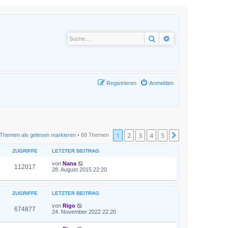
Suche
Erweiterte Suche
Registrieren
Anmelden
1
2
3
4
5
Nächste
Themen als gelesen markieren
• 68 Themen
ZUGRIFFE
LETZTER BEITRAG
von
Nana
112017
28. August 2015 22:20
ZUGRIFFE
LETZTER BEITRAG
von
Rigo
674877
24. November 2022 22:20