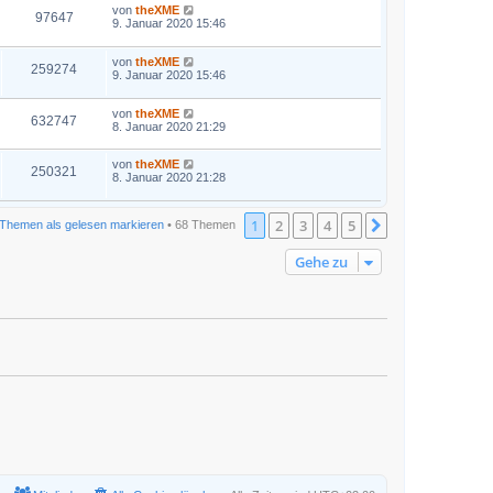
von
theXME
97647
9. Januar 2020 15:46
von
theXME
259274
9. Januar 2020 15:46
von
theXME
632747
8. Januar 2020 21:29
von
theXME
250321
8. Januar 2020 21:28
1
2
3
4
5
Nächste
Themen als gelesen markieren
• 68 Themen
Gehe zu