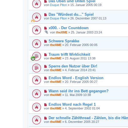
Das Oben und Unten Spiel
von
Duque Piton
»
15. Januar 2005 00:19
Das "Würdest du..." Spiel
von
Duque Piton
»
26. Dezember 2007 01:13
x000. - Der Countdown
von
theXME
»
25. Januar 2003 23:24
Schwere Sprakke
von
theXME
»
20. Februar 2005 00:05
Traum trifft Wirklichkeit
von
theXME
»
23. August 2011 13:38
Sperre den Nutzer über Dir!
von
theXME
»
4. Februar 2014 23:41
Endlos Word - English Version
von
theXME
»
20. Februar 2005 00:27
Wann seid ihr ins Bett gegangen?
von
theXME
»
11. Mai 2009 10:38
Endlos Word nach Regel 1
von
theXME
»
4. September 2002 01:04
Der schnelle Zählthread - Zählen, bis die Hä
von
theXME
»
6. Dezember 2005 20:27