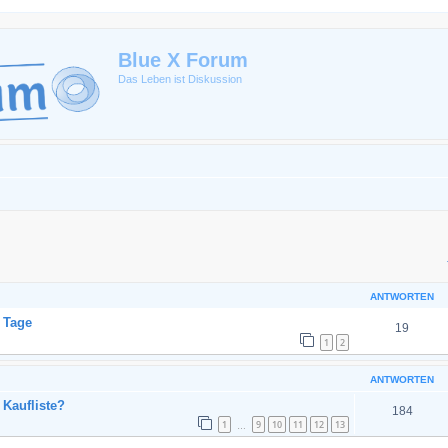
Blue X Forum
Das Leben ist Diskussion
eiterte Suche
ANTWORTEN
 Tage
19
1
2
ANTWORTEN
 Kaufliste?
184
1
9
10
11
12
13
…