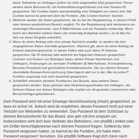
deine Teilnahme an Umfragen (sofern du nicht angemeldet bist) gespeichert. Ferner
werden deine Benutzer-ID, ein Authentifizierungsschlüssel und eine Session-ID
gespeichert. Die Cookies haben standardmäßig eine Gültigkeit von einem Jahr. Alle
Cookies kannst du jederzeit über die Funktion „Alle Cookies löschen“ löschen.
Weiterhin werden die Daten gespeichert, die du bei der Registrierung, in deinem Profil
oder deinem persönlichem Bereich angibst. Für die Registrierung sind mindestens ein
eindeutiger Benutzername, eine E-Mail-Adresse und ein Passwort notwendig. Wenn
durch den Betreiber weitere Daten als notwendig festgelegt wurden, so ist dies für
dich vor deren Eingabe ersichtlich.
Wenn du einen Beitrag oder eine private Nachricht erstellst, so werden die dort
eingegebenen Daten ebenfalls gespeichert. Gleiches gilt, wenn du einen Beitrag als
Entwurf zwischenspeicherst. In diesen Fällen wird auch deine IP-Adresse
gespeichert. Die IP-Adresse wird weiterhin bei folgenden Aktionen gespeichert:
Löschen und Ändern von Beiträgen (dazu zählen Private Nachrichten und
Umfragen), Änderungen an zentralen Profildaten (E-Mail-Adresse, Kontoaktivierung,
Benutzer-Passwort) und gescheiterte Anmeldeversuche. Die von deinem Browser
übermittelte Browser-Kennzeichnung (User Agent) wird nur in der „Wer ist online?“-
Funktion angezeigt und nicht dauerhaft gespeichert.
Schließlich erfordern einzelne Funktionen des Boards, dass weitere Daten
gespeichert werden. Dazu gehören dein Abstimmungsverhalten bei Umfragen, der
Gelesen-Status von deinen Beiträgen oder explizit von dir gesetzte Lesezeichen oder
Benachrichtigungsfunktionen.
Dein Passwort wird mit einer Einwege-Verschlüsselung (Hash) gespeichert, so
dass es sicher ist. Jedoch wird dir empfohlen, dieses Passwort nicht auf einer
Vielzahl von Webseiten zu verwenden. Das Passwort ist dein Schlüssel zu
deinem Benutzerkonto für das Board, also geh mit ihm sorgsam um.
Insbesondere wird dich kein Vertreter des Betreibers, von phpBB Limited oder
ein Dritter berechtigterweise nach deinem Passwort fragen. Solltest du dein
Passwort vergessen haben, so kannst du die Funktion „Ich habe mein
Passwort vergessen“ benutzen. Die phpBB-Software fragt dich dann nach