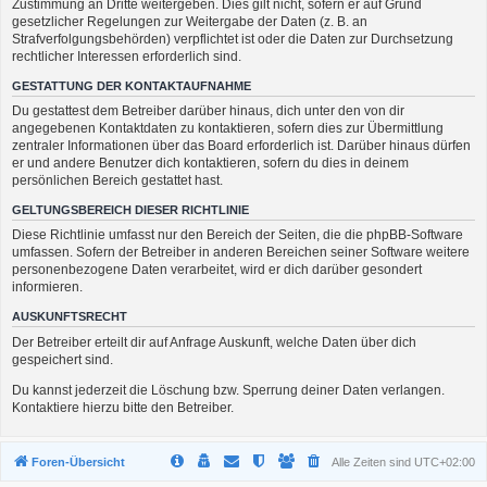
Zustimmung an Dritte weitergeben. Dies gilt nicht, sofern er auf Grund
gesetzlicher Regelungen zur Weitergabe der Daten (z. B. an
Strafverfolgungsbehörden) verpflichtet ist oder die Daten zur Durchsetzung
rechtlicher Interessen erforderlich sind.
GESTATTUNG DER KONTAKTAUFNAHME
Du gestattest dem Betreiber darüber hinaus, dich unter den von dir
angegebenen Kontaktdaten zu kontaktieren, sofern dies zur Übermittlung
zentraler Informationen über das Board erforderlich ist. Darüber hinaus dürfen
er und andere Benutzer dich kontaktieren, sofern du dies in deinem
persönlichen Bereich gestattet hast.
GELTUNGSBEREICH DIESER RICHTLINIE
Diese Richtlinie umfasst nur den Bereich der Seiten, die die phpBB-Software
umfassen. Sofern der Betreiber in anderen Bereichen seiner Software weitere
personenbezogene Daten verarbeitet, wird er dich darüber gesondert
informieren.
AUSKUNFTSRECHT
Der Betreiber erteilt dir auf Anfrage Auskunft, welche Daten über dich
gespeichert sind.
Du kannst jederzeit die Löschung bzw. Sperrung deiner Daten verlangen.
Kontaktiere hierzu bitte den Betreiber.
Foren-Übersicht
Alle Zeiten sind
UTC+02:00