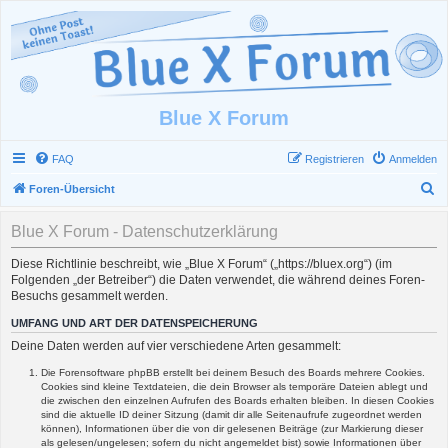
Blue X Forum
FAQ
Registrieren
Anmelden
S
Foren-Übersicht
u
Blue X Forum - Datenschutzerklärung
c
h
Diese Richtlinie beschreibt, wie „Blue X Forum“ („https://bluex.org“) (im
Folgenden „der Betreiber“) die Daten verwendet, die während deines Foren-
e
Besuchs gesammelt werden.
UMFANG UND ART DER DATENSPEICHERUNG
Deine Daten werden auf vier verschiedene Arten gesammelt:
Die Forensoftware phpBB erstellt bei deinem Besuch des Boards mehrere Cookies.
Cookies sind kleine Textdateien, die dein Browser als temporäre Dateien ablegt und
die zwischen den einzelnen Aufrufen des Boards erhalten bleiben. In diesen Cookies
sind die aktuelle ID deiner Sitzung (damit dir alle Seitenaufrufe zugeordnet werden
können), Informationen über die von dir gelesenen Beiträge (zur Markierung dieser
als gelesen/ungelesen; sofern du nicht angemeldet bist) sowie Informationen über