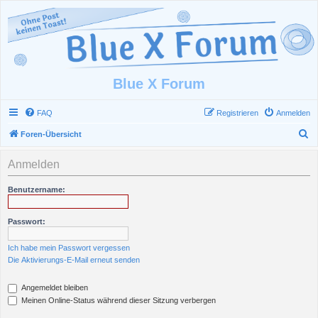
Blue X Forum
FAQ
Registrieren
Anmelden
S
Foren-Übersicht
u
Anmelden
c
h
Benutzername:
e
Passwort:
Ich habe mein Passwort vergessen
Die Aktivierungs-E-Mail erneut senden
Angemeldet bleiben
Meinen Online-Status während dieser Sitzung verbergen