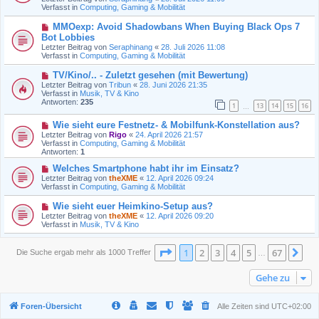
e
Verfasst in
t
Computing, Gaming & Mobilität
r
r
B
a
N
MMOexp: Avoid Shadowbans When Buying Black Ops 7
e
g
e
Bot Lobbies
i
u
t
Letzter Beitrag von
Seraphinang
«
28. Juli 2026 11:08
e
r
Verfasst in
Computing, Gaming & Mobilität
r
a
B
g
N
TV/Kino/.. - Zuletzt gesehen (mit Bewertung)
e
e
Letzter Beitrag von
i
Tribun
«
28. Juni 2026 21:35
u
Verfasst in
t
Musik, TV & Kino
e
Antworten:
r
235
1
13
14
15
16
r
…
a
B
g
N
Wie sieht eure Festnetz- & Mobilfunk-Konstellation aus?
e
e
i
Letzter Beitrag von
Rigo
«
24. April 2026 21:57
u
t
Verfasst in
Computing, Gaming & Mobilität
e
r
Antworten:
1
r
a
B
N
g
Welches Smartphone habt ihr im Einsatz?
e
e
Letzter Beitrag von
theXME
«
12. April 2026 09:24
i
u
Verfasst in
Computing, Gaming & Mobilität
t
e
r
r
N
Wie sieht euer Heimkino-Setup aus?
a
B
e
Letzter Beitrag von
theXME
«
12. April 2026 09:20
g
e
u
Verfasst in
Musik, TV & Kino
i
e
t
r
r
B
Seite
1
von
67
1
2
3
4
5
67
Nä
Die Suche ergab mehr als 1000 Treffer
a
…
e
g
i
t
Gehe zu
r
a
g
Foren-Übersicht
Alle Zeiten sind
UTC+02:00