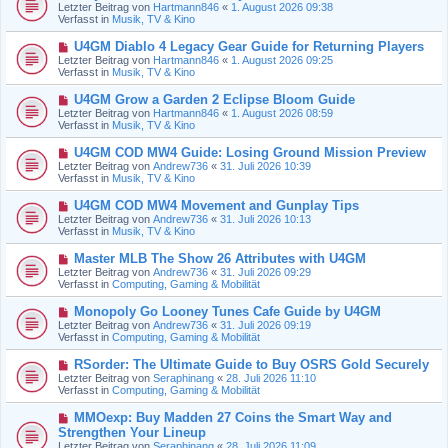
e
Letzter Beitrag von
Hartmann846
«
1. August 2026 09:38
e
u
Verfasst in
Musik, TV & Kino
i
e
t
r
N
U4GM Diablo 4 Legacy Gear Guide for Returning Players
r
B
e
a
Letzter Beitrag von
Hartmann846
«
1. August 2026 09:25
e
u
g
Verfasst in
Musik, TV & Kino
i
e
t
r
N
U4GM Grow a Garden 2 Eclipse Bloom Guide
r
B
e
a
Letzter Beitrag von
Hartmann846
«
1. August 2026 08:59
e
u
g
Verfasst in
Musik, TV & Kino
i
e
t
r
N
U4GM COD MW4 Guide: Losing Ground Mission Preview
r
B
e
a
Letzter Beitrag von
Andrew736
«
31. Juli 2026 10:39
e
u
g
Verfasst in
Musik, TV & Kino
i
e
t
r
N
U4GM COD MW4 Movement and Gunplay Tips
r
B
e
a
Letzter Beitrag von
Andrew736
«
31. Juli 2026 10:13
e
u
g
Verfasst in
Musik, TV & Kino
i
e
t
r
N
Master MLB The Show 26 Attributes with U4GM
r
B
e
a
Letzter Beitrag von
Andrew736
«
31. Juli 2026 09:29
e
u
g
Verfasst in
Computing, Gaming & Mobilität
i
e
t
r
N
Monopoly Go Looney Tunes Cafe Guide by U4GM
r
B
e
a
Letzter Beitrag von
Andrew736
«
31. Juli 2026 09:19
e
u
g
Verfasst in
Computing, Gaming & Mobilität
i
e
t
r
N
RSorder: The Ultimate Guide to Buy OSRS Gold Securely
r
B
e
a
Letzter Beitrag von
Seraphinang
«
28. Juli 2026 11:10
e
u
g
Verfasst in
Computing, Gaming & Mobilität
i
e
t
r
N
MMOexp: Buy Madden 27 Coins the Smart Way and
r
B
e
a
Strengthen Your Lineup
e
u
g
Letzter Beitrag von
i
Seraphinang
«
28. Juli 2026 11:09