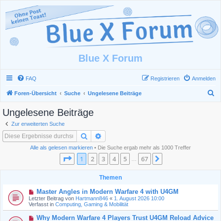
Blue X Forum
FAQ
Registrieren
Anmelden
S
Foren-Übersicht
Suche
Ungelesene Beiträge
u
Ungelesene Beiträge
c
Zur erweiterten Suche
h
Suche
Erweiterte Suche
e
Alle als gelesen markieren
• Die Suche ergab mehr als 1000 Treffer
Seite
1
von
67
1
2
3
4
5
67
Nächste
…
Themen
N
Master Angles in Modern Warfare 4 with U4GM
e
Letzter Beitrag von
Hartmann846
«
1. August 2026 10:00
u
Verfasst in
Computing, Gaming & Mobilität
e
r
N
Why Modern Warfare 4 Players Trust U4GM Reload Advice
B