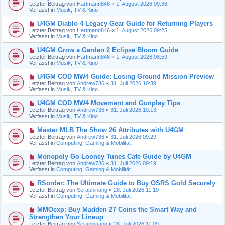
e
Letzter Beitrag von
Hartmann846
«
1. August 2026 09:38
e
u
Verfasst in
Musik, TV & Kino
i
e
t
r
N
U4GM Diablo 4 Legacy Gear Guide for Returning Players
r
B
e
a
Letzter Beitrag von
Hartmann846
«
1. August 2026 09:25
e
u
g
Verfasst in
Musik, TV & Kino
i
e
t
r
N
U4GM Grow a Garden 2 Eclipse Bloom Guide
r
B
e
a
Letzter Beitrag von
Hartmann846
«
1. August 2026 08:59
e
u
g
Verfasst in
Musik, TV & Kino
i
e
t
r
N
U4GM COD MW4 Guide: Losing Ground Mission Preview
r
B
e
a
Letzter Beitrag von
Andrew736
«
31. Juli 2026 10:39
e
u
g
Verfasst in
Musik, TV & Kino
i
e
t
r
N
U4GM COD MW4 Movement and Gunplay Tips
r
B
e
a
Letzter Beitrag von
Andrew736
«
31. Juli 2026 10:13
e
u
g
Verfasst in
Musik, TV & Kino
i
e
t
r
N
Master MLB The Show 26 Attributes with U4GM
r
B
e
a
Letzter Beitrag von
Andrew736
«
31. Juli 2026 09:29
e
u
g
Verfasst in
Computing, Gaming & Mobilität
i
e
t
r
N
Monopoly Go Looney Tunes Cafe Guide by U4GM
r
B
e
a
Letzter Beitrag von
Andrew736
«
31. Juli 2026 09:19
e
u
g
Verfasst in
Computing, Gaming & Mobilität
i
e
t
r
N
RSorder: The Ultimate Guide to Buy OSRS Gold Securely
r
B
e
a
Letzter Beitrag von
Seraphinang
«
28. Juli 2026 11:10
e
u
g
Verfasst in
Computing, Gaming & Mobilität
i
e
t
r
N
MMOexp: Buy Madden 27 Coins the Smart Way and
r
B
e
a
Strengthen Your Lineup
e
u
g
Letzter Beitrag von
i
Seraphinang
«
28. Juli 2026 11:09