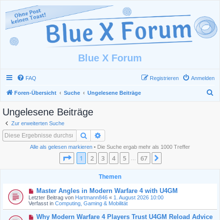
Blue X Forum
FAQ
Registrieren
Anmelden
S
Foren-Übersicht
Suche
Ungelesene Beiträge
u
Ungelesene Beiträge
c
Zur erweiterten Suche
h
Suche
Erweiterte Suche
e
Alle als gelesen markieren
• Die Suche ergab mehr als 1000 Treffer
Seite
1
von
67
1
2
3
4
5
67
Nächste
…
Themen
N
Master Angles in Modern Warfare 4 with U4GM
e
Letzter Beitrag von
Hartmann846
«
1. August 2026 10:00
u
Verfasst in
Computing, Gaming & Mobilität
e
r
N
Why Modern Warfare 4 Players Trust U4GM Reload Advice
B