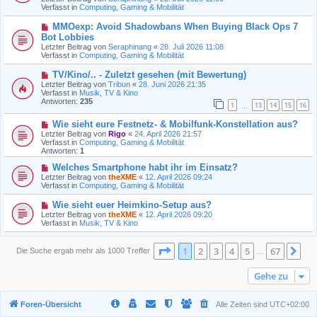
e
Verfasst in
t
Computing, Gaming & Mobilität
r
r
B
a
N
MMOexp: Avoid Shadowbans When Buying Black Ops 7
e
g
e
Bot Lobbies
i
u
t
Letzter Beitrag von
Seraphinang
«
28. Juli 2026 11:08
e
r
Verfasst in
Computing, Gaming & Mobilität
r
a
B
g
N
TV/Kino/.. - Zuletzt gesehen (mit Bewertung)
e
e
Letzter Beitrag von
i
Tribun
«
28. Juni 2026 21:35
u
Verfasst in
t
Musik, TV & Kino
e
Antworten:
r
235
1
13
14
15
16
r
…
a
B
g
N
Wie sieht eure Festnetz- & Mobilfunk-Konstellation aus?
e
e
i
Letzter Beitrag von
Rigo
«
24. April 2026 21:57
u
t
Verfasst in
Computing, Gaming & Mobilität
e
r
Antworten:
1
r
a
B
N
g
Welches Smartphone habt ihr im Einsatz?
e
e
Letzter Beitrag von
theXME
«
12. April 2026 09:24
i
u
Verfasst in
Computing, Gaming & Mobilität
t
e
r
r
N
Wie sieht euer Heimkino-Setup aus?
a
B
e
Letzter Beitrag von
theXME
«
12. April 2026 09:20
g
e
u
Verfasst in
Musik, TV & Kino
i
e
t
r
r
B
Seite
1
von
67
1
2
3
4
5
67
Nä
Die Suche ergab mehr als 1000 Treffer
a
…
e
g
i
t
Gehe zu
r
a
g
Foren-Übersicht
Alle Zeiten sind
UTC+02:00