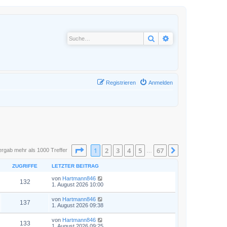
Suche
Erweiterte Suche
Registrieren
Anmelden
Seite
1
von
67
1
2
3
4
5
67
Nächste
ergab mehr als 1000 Treffer
…
ZUGRIFFE
LETZTER BEITRAG
von
Hartmann846
132
1. August 2026 10:00
von
Hartmann846
137
1. August 2026 09:38
von
Hartmann846
133
1. August 2026 09:25