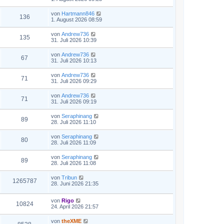
von
Hartmann846
136
1. August 2026 08:59
von
Andrew736
135
31. Juli 2026 10:39
von
Andrew736
67
31. Juli 2026 10:13
von
Andrew736
71
31. Juli 2026 09:29
von
Andrew736
71
31. Juli 2026 09:19
von
Seraphinang
89
28. Juli 2026 11:10
von
Seraphinang
80
28. Juli 2026 11:09
von
Seraphinang
89
28. Juli 2026 11:08
von
Tribun
1265787
28. Juni 2026 21:35
von
Rigo
10824
24. April 2026 21:57
von
theXME