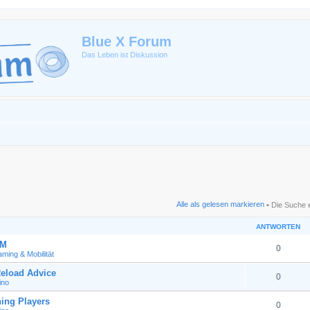
Blue X Forum
Das Leben ist Diskussion
Alle als gelesen markieren
• Die Suche 
ANTWORTEN
GM
0
ming & Mobilität
eload Advice
0
ino
ing Players
0