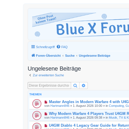
Schnellzugriff
FAQ
Foren-Übersicht
Suche
Ungelesene Beiträge
Ungelesene Beiträge
Zur erweiterten Suche
Suche
Erweiterte Suche
THEMEN
N
Master Angles in Modern Warfare 4 with U4
e
von
Hartmann846
»
1. August 2026 10:00
» in
Computing, Ga
u
e
N
Why Modern Warfare 4 Players Trust U4GM R
r
e
von
Hartmann846
»
1. August 2026 09:38
» in
Musik, TV & K
B
u
e
e
N
U4GM Diablo 4 Legacy Gear Guide for Return
i
r
e
t