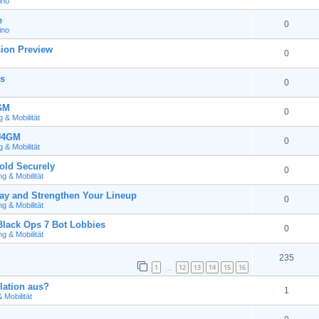
ino
e
0
ino
ion Preview
0
s
0
4GM
0
& Mobilität
 U4GM
0
& Mobilität
old Securely
0
 & Mobilität
y and Strengthen Your Lineup
0
 & Mobilität
ack Ops 7 Bot Lobbies
0
 & Mobilität
235
1
12
13
14
15
16
…
lation aus?
1
Mobilität