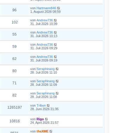
von
Hartmann846
96
1. August 2026 08:59
von
Andrew736
102
31. Juli 2026 10:39
von
Andrew736
55
31. Juli 2026 10:13
von
Andrew736
59
31. Juli 2026 09:29
von
Andrew736
62
31. Juli 2026 09:19
von
Seraphinang
80
28. Juli 2026 11:10
von
Seraphinang
71
28. Juli 2026 11:09
von
Seraphinang
82
28. Juli 2026 11:08
von
Tribun
1265197
28. Juni 2026 21:35
von
Rigo
10816
24. April 2026 21:57
von
theXME