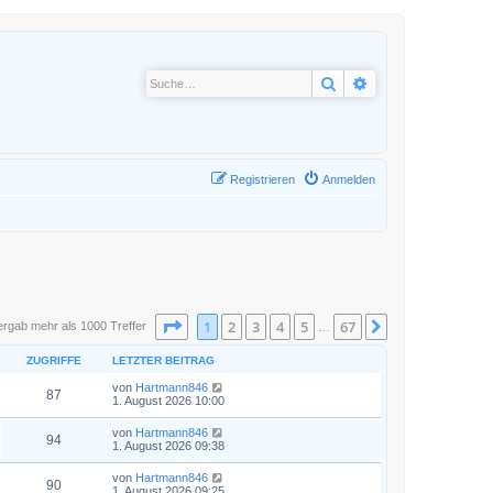
Suche
Erweiterte Suche
Registrieren
Anmelden
Seite
1
von
67
1
2
3
4
5
67
Nächste
ergab mehr als 1000 Treffer
…
ZUGRIFFE
LETZTER BEITRAG
von
Hartmann846
87
1. August 2026 10:00
von
Hartmann846
94
1. August 2026 09:38
von
Hartmann846
90
1. August 2026 09:25