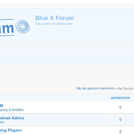
Blue X Forum
Das Leben ist Diskussion
Alle als gelesen markieren
• Die Suche 
ANTWORTEN
GM
0
ming & Mobilität
eload Advice
0
ino
ing Players
0