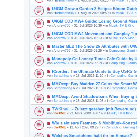
von
Hartmann846
»
1. August 2026 09:25
» in
Musik, TV & K
B
u
r
e
e
a
N
U4GM Grow a Garden 2 Eclipse Bloom Guid
i
r
g
e
t
von
Hartmann846
»
1. August 2026 08:59
» in
Musik, TV & K
B
u
r
e
e
a
N
U4GM COD MW4 Guide: Losing Ground Miss
i
r
g
e
t
von
Andrew736
»
31. Juli 2026 10:39
» in
Musik, TV & Kino
B
u
r
e
e
a
N
U4GM COD MW4 Movement and Gunplay Tip
i
r
g
e
t
von
Andrew736
»
31. Juli 2026 10:13
» in
Musik, TV & Kino
B
u
r
e
e
a
N
Master MLB The Show 26 Attributes with U
i
r
g
e
t
von
Andrew736
»
31. Juli 2026 09:29
» in
Computing, Gaming 
B
u
r
e
e
a
N
Monopoly Go Looney Tunes Cafe Guide by
i
r
g
e
t
von
Andrew736
»
31. Juli 2026 09:19
» in
Computing, Gaming 
B
u
r
e
e
a
N
RSorder: The Ultimate Guide to Buy OSRS G
i
r
g
e
t
von
Seraphinang
»
28. Juli 2026 11:10
» in
Computing, Gaming
B
u
r
e
e
a
N
MMOexp: Buy Madden 27 Coins the Smart Wa
i
r
g
e
t
von
Seraphinang
»
28. Juli 2026 11:09
» in
Computing, Gaming
B
u
r
e
e
a
N
MMOexp: Avoid Shadowbans When Buying Bl
i
r
g
e
t
von
Seraphinang
»
28. Juli 2026 11:08
» in
Computing, Gaming
B
u
r
e
e
a
N
TV/Kino/.. - Zuletzt gesehen (mit Bewertung)
i
r
g
e
t
von
theXME
»
23. März 2009 09:07
» in
Musik, TV & Kino
B
u
r
e
e
a
i
N
Wie sieht eure Festnetz- & Mobilfunk-Konstel
r
g
t
e
B
von
theXME
»
12. April 2026 09:29
» in
Computing, Gaming & 
r
u
e
a
e
i
N
Welches Smartphone habt ihr im Einsatz?
g