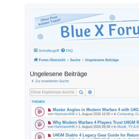
Schnellzugriff
FAQ
Foren-Übersicht
Suche
Ungelesene Beiträge
Ungelesene Beiträge
Zur erweiterten Suche
Suche
Erweiterte Suche
THEMEN
N
Master Angles in Modern Warfare 4 with U4
e
von
Hartmann846
»
1. August 2026 10:00
» in
Computing, Ga
u
e
N
Why Modern Warfare 4 Players Trust U4GM R
r
e
von
Hartmann846
»
1. August 2026 09:38
» in
Musik, TV & K
B
u
e
e
N
U4GM Diablo 4 Legacy Gear Guide for Return
i
r
e
t