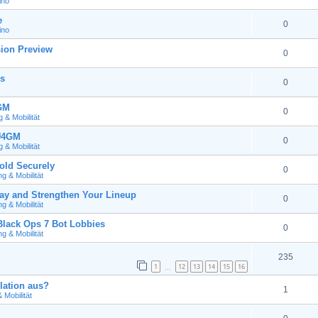
ino
e
0
ino
ion Preview
0
s
0
4GM
0
& Mobilität
 U4GM
0
& Mobilität
old Securely
0
 & Mobilität
y and Strengthen Your Lineup
0
 & Mobilität
ack Ops 7 Bot Lobbies
0
 & Mobilität
235
1
12
13
14
15
16
…
lation aus?
1
Mobilität