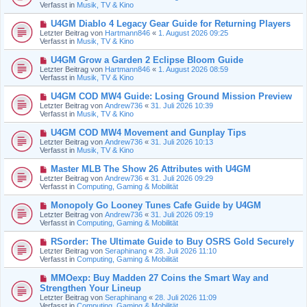
u
Verfasst in
Musik, TV & Kino
i
e
t
r
N
U4GM Diablo 4 Legacy Gear Guide for Returning Players
r
B
e
a
Letzter Beitrag von
Hartmann846
«
1. August 2026 09:25
e
u
g
Verfasst in
Musik, TV & Kino
i
e
t
r
N
U4GM Grow a Garden 2 Eclipse Bloom Guide
r
B
e
a
Letzter Beitrag von
Hartmann846
«
1. August 2026 08:59
e
u
g
Verfasst in
Musik, TV & Kino
i
e
t
r
N
U4GM COD MW4 Guide: Losing Ground Mission Preview
r
B
e
a
Letzter Beitrag von
Andrew736
«
31. Juli 2026 10:39
e
u
g
Verfasst in
Musik, TV & Kino
i
e
t
r
N
U4GM COD MW4 Movement and Gunplay Tips
r
B
e
a
Letzter Beitrag von
Andrew736
«
31. Juli 2026 10:13
e
u
g
Verfasst in
Musik, TV & Kino
i
e
t
r
N
Master MLB The Show 26 Attributes with U4GM
r
B
e
a
Letzter Beitrag von
Andrew736
«
31. Juli 2026 09:29
e
u
g
Verfasst in
Computing, Gaming & Mobilität
i
e
t
r
N
Monopoly Go Looney Tunes Cafe Guide by U4GM
r
B
e
a
Letzter Beitrag von
Andrew736
«
31. Juli 2026 09:19
e
u
g
Verfasst in
Computing, Gaming & Mobilität
i
e
t
r
N
RSorder: The Ultimate Guide to Buy OSRS Gold Securely
r
B
e
a
Letzter Beitrag von
Seraphinang
«
28. Juli 2026 11:10
e
u
g
Verfasst in
Computing, Gaming & Mobilität
i
e
t
r
N
MMOexp: Buy Madden 27 Coins the Smart Way and
r
B
e
a
Strengthen Your Lineup
e
u
g
Letzter Beitrag von
i
Seraphinang
«
28. Juli 2026 11:09
e
Verfasst in
t
Computing, Gaming & Mobilität