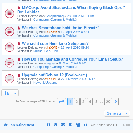
r
r
B
a
N
MMOexp: Avoid Shadowbans When Buying Black Ops 7
e
g
e
Bot Lobbies
i
u
t
Letzter Beitrag von
Seraphinang
«
28. Juli 2026 11:08
e
r
Verfasst in
Computing, Gaming & Mobilität
r
a
B
g
N
Welches Smartphone habt ihr im Einsatz?
e
e
Letzter Beitrag von
i
theXME
«
12. April 2026 09:24
u
Verfasst in
t
Computing, Gaming & Mobilität
e
r
r
a
N
Wie sieht euer Heimkino-Setup aus?
B
g
e
Letzter Beitrag von
theXME
«
12. April 2026 09:20
e
u
Verfasst in
Musik, TV & Kino
i
e
t
r
N
How Do You Manage and Configure Your Email Setup?
r
B
e
a
Letzter Beitrag von
onghyr
«
9. März 2026 08:41
e
u
g
Verfasst in
Computing, Gaming & Mobilität
i
e
t
r
N
Upgrade auf Debian 12 (Bookworm)
r
B
e
a
Letzter Beitrag von
theXME
«
27. Oktober 2023 14:17
e
u
g
Verfasst in
News & Updates
i
e
t
r
r
B
a
e
g
i
Seite
1
von
29
1
2
3
4
5
29
Nächst
Die Suche ergab 426 Treffer
…
t
r
a
Gehe zu
g
Foren-Übersicht
Alle Zeiten sind
UTC+02:00