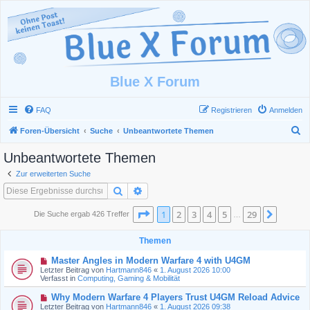
Blue X Forum
FAQ
Registrieren
Anmelden
S
Foren-Übersicht
Suche
Unbeantwortete Themen
u
Unbeantwortete Themen
c
Zur erweiterten Suche
h
Suche
Erweiterte Suche
e
Seite
1
von
29
1
2
3
4
5
29
Nächst
Die Suche ergab 426 Treffer
…
Themen
N
Master Angles in Modern Warfare 4 with U4GM
e
Letzter Beitrag von
Hartmann846
«
1. August 2026 10:00
u
Verfasst in
Computing, Gaming & Mobilität
e
r
N
Why Modern Warfare 4 Players Trust U4GM Reload Advice
B
e
Letzter Beitrag von
Hartmann846
«
1. August 2026 09:38
e