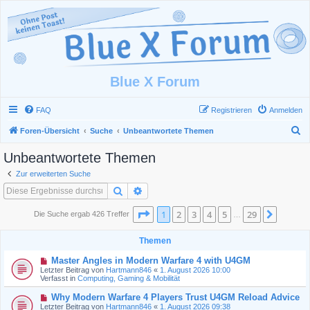
Blue X Forum
FAQ
Registrieren
Anmelden
S
Foren-Übersicht
Suche
Unbeantwortete Themen
u
Unbeantwortete Themen
c
Zur erweiterten Suche
h
Suche
Erweiterte Suche
e
Seite
1
von
29
1
2
3
4
5
29
Nächst
Die Suche ergab 426 Treffer
…
Themen
N
Master Angles in Modern Warfare 4 with U4GM
e
Letzter Beitrag von
Hartmann846
«
1. August 2026 10:00
u
Verfasst in
Computing, Gaming & Mobilität
e
r
N
Why Modern Warfare 4 Players Trust U4GM Reload Advice
B
e
Letzter Beitrag von
Hartmann846
«
1. August 2026 09:38
e