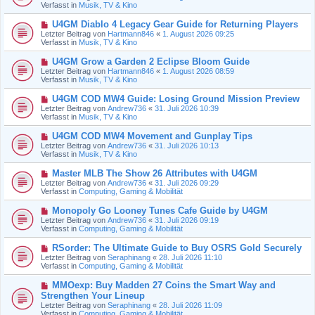
u
Verfasst in
Musik, TV & Kino
i
e
t
r
N
U4GM Diablo 4 Legacy Gear Guide for Returning Players
r
B
e
a
Letzter Beitrag von
Hartmann846
«
1. August 2026 09:25
e
u
g
Verfasst in
Musik, TV & Kino
i
e
t
r
N
U4GM Grow a Garden 2 Eclipse Bloom Guide
r
B
e
a
Letzter Beitrag von
Hartmann846
«
1. August 2026 08:59
e
u
g
Verfasst in
Musik, TV & Kino
i
e
t
r
N
U4GM COD MW4 Guide: Losing Ground Mission Preview
r
B
e
a
Letzter Beitrag von
Andrew736
«
31. Juli 2026 10:39
e
u
g
Verfasst in
Musik, TV & Kino
i
e
t
r
N
U4GM COD MW4 Movement and Gunplay Tips
r
B
e
a
Letzter Beitrag von
Andrew736
«
31. Juli 2026 10:13
e
u
g
Verfasst in
Musik, TV & Kino
i
e
t
r
N
Master MLB The Show 26 Attributes with U4GM
r
B
e
a
Letzter Beitrag von
Andrew736
«
31. Juli 2026 09:29
e
u
g
Verfasst in
Computing, Gaming & Mobilität
i
e
t
r
N
Monopoly Go Looney Tunes Cafe Guide by U4GM
r
B
e
a
Letzter Beitrag von
Andrew736
«
31. Juli 2026 09:19
e
u
g
Verfasst in
Computing, Gaming & Mobilität
i
e
t
r
N
RSorder: The Ultimate Guide to Buy OSRS Gold Securely
r
B
e
a
Letzter Beitrag von
Seraphinang
«
28. Juli 2026 11:10
e
u
g
Verfasst in
Computing, Gaming & Mobilität
i
e
t
r
N
MMOexp: Buy Madden 27 Coins the Smart Way and
r
B
e
a
Strengthen Your Lineup
e
u
g
Letzter Beitrag von
i
Seraphinang
«
28. Juli 2026 11:09
e
Verfasst in
t
Computing, Gaming & Mobilität