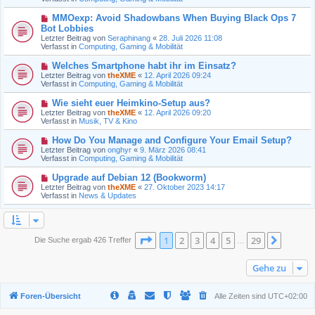
r
r
B
a
N
MMOexp: Avoid Shadowbans When Buying Black Ops 7
e
g
e
Bot Lobbies
i
u
t
Letzter Beitrag von
Seraphinang
«
28. Juli 2026 11:08
e
r
Verfasst in
Computing, Gaming & Mobilität
r
a
B
g
N
Welches Smartphone habt ihr im Einsatz?
e
e
Letzter Beitrag von
i
theXME
«
12. April 2026 09:24
u
Verfasst in
t
Computing, Gaming & Mobilität
e
r
r
a
N
Wie sieht euer Heimkino-Setup aus?
B
g
e
Letzter Beitrag von
theXME
«
12. April 2026 09:20
e
u
Verfasst in
Musik, TV & Kino
i
e
t
r
N
How Do You Manage and Configure Your Email Setup?
r
B
e
a
Letzter Beitrag von
onghyr
«
9. März 2026 08:41
e
u
g
Verfasst in
Computing, Gaming & Mobilität
i
e
t
r
N
Upgrade auf Debian 12 (Bookworm)
r
B
e
a
Letzter Beitrag von
theXME
«
27. Oktober 2023 14:17
e
u
g
Verfasst in
News & Updates
i
e
t
r
r
B
a
e
g
i
Seite
1
von
29
1
2
3
4
5
29
Nächst
Die Suche ergab 426 Treffer
…
t
r
a
Gehe zu
g
Foren-Übersicht
Alle Zeiten sind
UTC+02:00