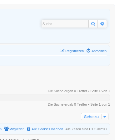
Suche
Erweiterte Suche
Registrieren
Anmelden
Die Suche ergab 0 Treffer • Seite
1
von
1
Die Suche ergab 0 Treffer • Seite
1
von
1
Gehe zu
m
Mitglieder
Alle Cookies löschen
Alle Zeiten sind
UTC+02:00