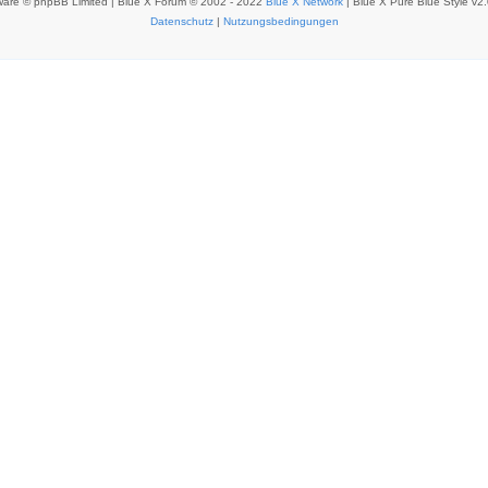
ware © phpBB Limited | Blue X Forum © 2002 - 2022
Blue X Network
| Blue X Pure Blue Style v2
Datenschutz
|
Nutzungsbedingungen