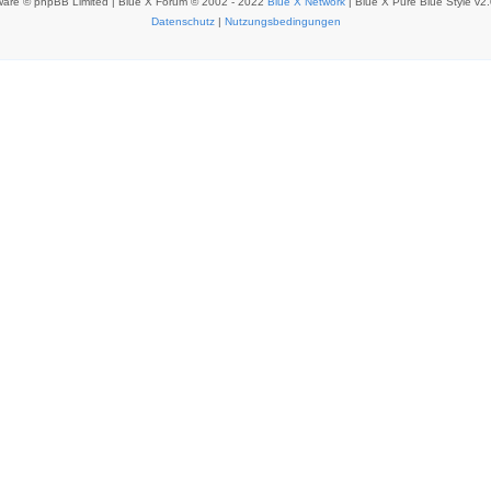
ware © phpBB Limited | Blue X Forum © 2002 - 2022
Blue X Network
| Blue X Pure Blue Style v2
Datenschutz
|
Nutzungsbedingungen