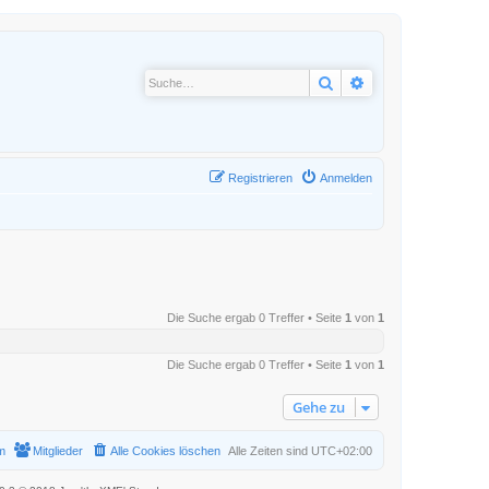
Suche
Erweiterte Suche
Registrieren
Anmelden
Die Suche ergab 0 Treffer • Seite
1
von
1
Die Suche ergab 0 Treffer • Seite
1
von
1
Gehe zu
m
Mitglieder
Alle Cookies löschen
Alle Zeiten sind
UTC+02:00