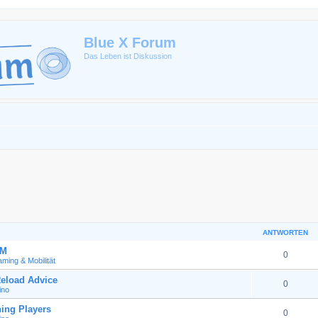
Blue X Forum
Das Leben ist Diskussion
ANTWORTEN
GM
0
ming & Mobilität
eload Advice
0
ino
ing Players
0