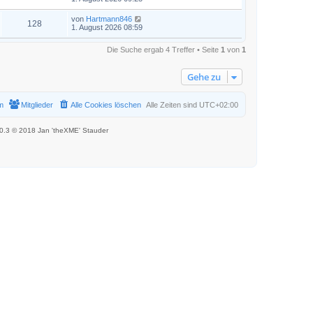
von
Hartmann846
128
1. August 2026 08:59
Die Suche ergab 4 Treffer • Seite
1
von
1
Gehe zu
m
Mitglieder
Alle Cookies löschen
Alle Zeiten sind
UTC+02:00
.0.3 © 2018 Jan 'theXME' Stauder