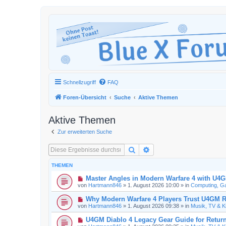
Schnellzugriff
FAQ
Foren-Übersicht
Suche
Aktive Themen
Aktive Themen
Zur erweiterten Suche
Suche
Erweiterte Suche
THEMEN
N
Master Angles in Modern Warfare 4 with U4
e
von
Hartmann846
»
1. August 2026 10:00
» in
Computing, Ga
u
e
N
Why Modern Warfare 4 Players Trust U4GM R
r
e
von
Hartmann846
»
1. August 2026 09:38
» in
Musik, TV & K
B
u
e
e
N
U4GM Diablo 4 Legacy Gear Guide for Return
i
r
e
t