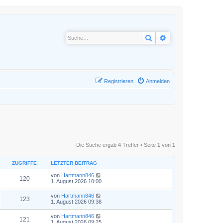
Suche
Erweiterte Suche
Registrieren
Anmelden
Die Suche ergab 4 Treffer • Seite
1
von
1
ZUGRIFFE
LETZTER BEITRAG
von
Hartmann846
120
1. August 2026 10:00
von
Hartmann846
123
1. August 2026 09:38
von
Hartmann846
121
1. August 2026 09:25