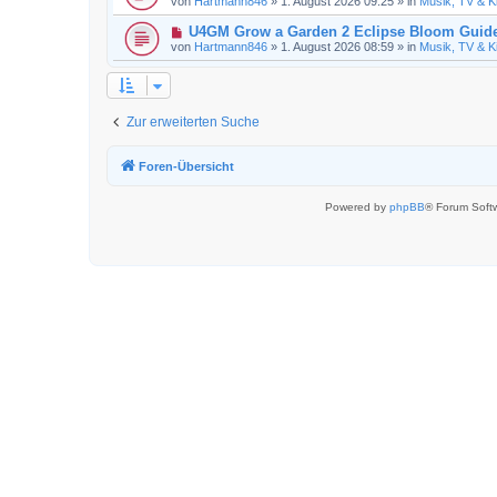
von
Hartmann846
»
1. August 2026 09:25
» in
Musik, TV & K
B
u
r
e
e
a
N
U4GM Grow a Garden 2 Eclipse Bloom Guid
i
r
g
e
t
von
Hartmann846
»
1. August 2026 08:59
» in
Musik, TV & K
B
u
r
e
e
a
i
r
g
t
B
r
e
a
Zur erweiterten Suche
i
g
t
r
a
Foren-Übersicht
g
Powered by
phpBB
® Forum Soft