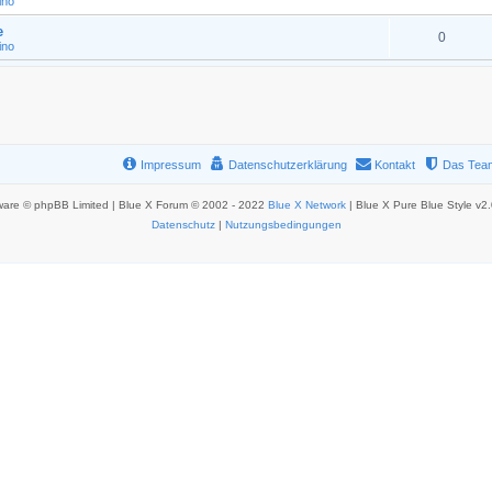
ino
e
0
ino
Impressum
Datenschutzerklärung
Kontakt
Das Tea
ware © phpBB Limited | Blue X Forum © 2002 - 2022
Blue X Network
| Blue X Pure Blue Style v2
Datenschutz
|
Nutzungsbedingungen