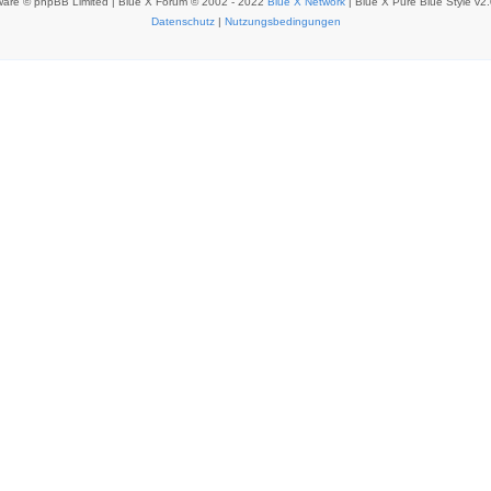
ware © phpBB Limited | Blue X Forum © 2002 - 2022
Blue X Network
| Blue X Pure Blue Style v2
Datenschutz
|
Nutzungsbedingungen