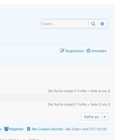
Suche
Erweiterte Suche
Registrieren
Anmelden
Die Suche ergab 0 Treffer • Seite
1
von
1
Die Suche ergab 0 Treffer • Seite
1
von
1
Gehe zu
m
Mitglieder
Alle Cookies löschen
Alle Zeiten sind
UTC+02:00