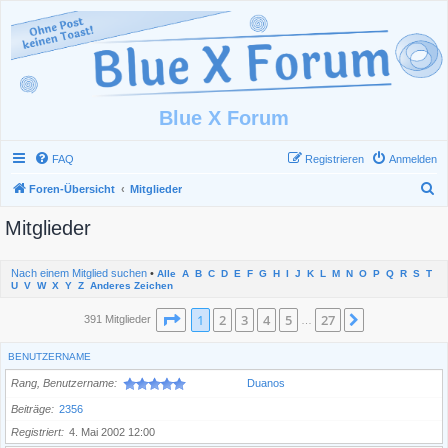
Blue X Forum
FAQ
Registrieren
Anmelden
S
Foren-Übersicht
Mitglieder
u
Mitglieder
c
h
Nach einem Mitglied suchen
•
Alle
A
B
C
D
E
F
G
H
I
J
K
L
M
N
O
P
Q
R
S
T
e
U
V
W
X
Y
Z
Anderes Zeichen
Seite
1
von
27
1
2
3
4
5
27
Nächste
391 Mitglieder
…
BENUTZERNAME
Rang, Benutzername
Duanos
Beiträge
2356
Registriert
4. Mai 2002 12:00