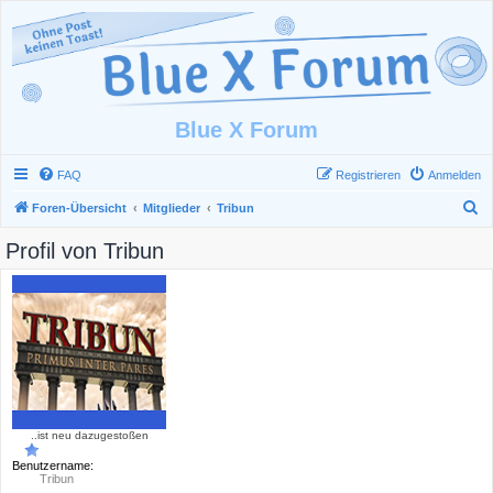
Blue X Forum
FAQ
Registrieren
Anmelden
S
Foren-Übersicht
Mitglieder
Tribun
u
Profil von Tribun
c
h
e
..ist neu dazugestoßen
Benutzername:
Tribun