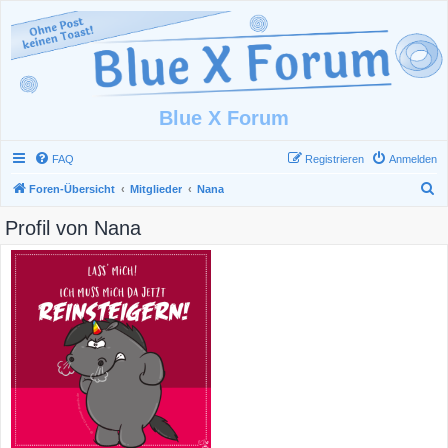
Blue X Forum
FAQ
Registrieren
Anmelden
S
Foren-Übersicht
Mitglieder
Nana
u
Profil von Nana
c
h
e