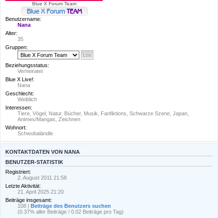
Blue X Forum Team
Benutzername:
Nana
Alter:
35
Gruppen:
Beziehungsstatus:
Verheiratet
Blue X Live!:
Nana
Geschlecht:
Weiblich
Interessen:
Tiere, Vögel, Natur, Bücher, Musik, Fanfiktions, Schwarze Szene, Japan,
Animes/Mangas, Zeichnen
Wohnort:
Schwobaländle
KONTAKTDATEN VON NANA
BENUTZER-STATISTIK
Registriert:
2. August 2011 21:58
Letzte Aktivität:
21. April 2025 21:20
Beiträge insgesamt:
108 |
Beiträge des Benutzers suchen
(0.37% aller Beiträge / 0.02 Beiträge pro Tag)