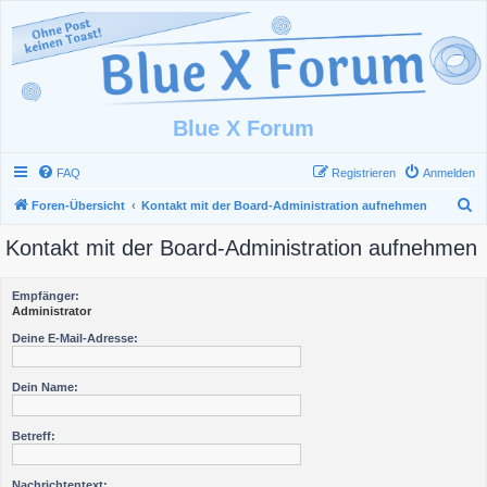
Blue X Forum
FAQ
Registrieren
Anmelden
S
Foren-Übersicht
Kontakt mit der Board-Administration aufnehmen
u
Kontakt mit der Board-Administration aufnehmen
c
h
Empfänger:
e
Administrator
Deine E-Mail-Adresse:
Dein Name:
Betreff:
Nachrichtentext: