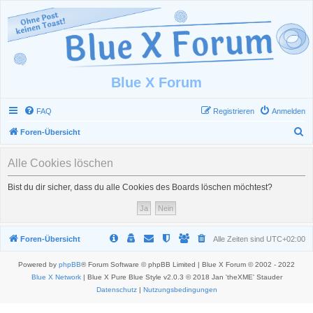
Blue X Forum
FAQ
Registrieren
Anmelden
S
Foren-Übersicht
u
Alle Cookies löschen
c
h
Bist du dir sicher, dass du alle Cookies des Boards löschen möchtest?
e
Foren-Übersicht
Alle Zeiten sind
UTC+02:00
Powered by
phpBB
® Forum Software © phpBB Limited | Blue X Forum © 2002 - 2022
Blue X Network
| Blue X Pure Blue Style v2.0.3 © 2018 Jan 'theXME' Stauder
Datenschutz
|
Nutzungsbedingungen