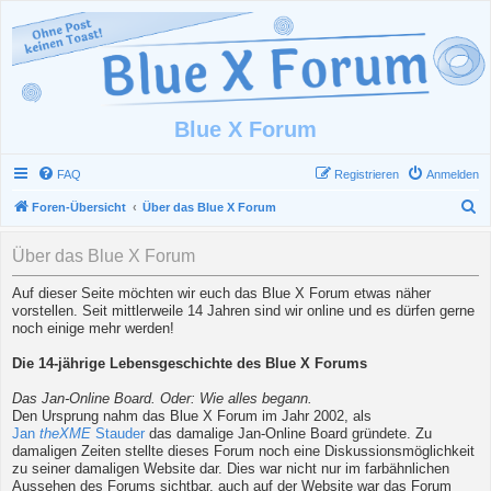
Blue X Forum
FAQ
Registrieren
Anmelden
S
Foren-Übersicht
Über das Blue X Forum
u
Über das Blue X Forum
c
h
Auf dieser Seite möchten wir euch das Blue X Forum etwas näher
vorstellen. Seit mittlerweile 14 Jahren sind wir online und es dürfen gerne
e
noch einige mehr werden!
Die 14-jährige Lebensgeschichte des Blue X Forums
Das Jan-Online Board. Oder: Wie alles begann.
Den Ursprung nahm das Blue X Forum im Jahr 2002, als
Jan
theXME
Stauder
das damalige Jan-Online Board gründete. Zu
damaligen Zeiten stellte dieses Forum noch eine Diskussionsmöglichkeit
zu seiner damaligen Website dar. Dies war nicht nur im farbähnlichen
Aussehen des Forums sichtbar, auch auf der Website war das Forum