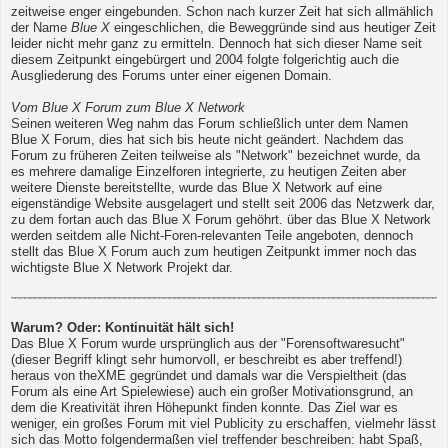
zeitweise enger eingebunden. Schon nach kurzer Zeit hat sich allmählich
der Name
Blue X
eingeschlichen, die Beweggründe sind aus heutiger Zeit
leider nicht mehr ganz zu ermitteln. Dennoch hat sich dieser Name seit
diesem Zeitpunkt eingebürgert und 2004 folgte folgerichtig auch die
Ausgliederung des Forums unter einer eigenen Domain.
Vom Blue X Forum zum Blue X Network
Seinen weiteren Weg nahm das Forum schließlich unter dem Namen
Blue X Forum, dies hat sich bis heute nicht geändert. Nachdem das
Forum zu früheren Zeiten teilweise als "Network" bezeichnet wurde, da
es mehrere damalige Einzelforen integrierte, zu heutigen Zeiten aber
weitere Dienste bereitstellte, wurde das Blue X Network auf eine
eigenständige Website ausgelagert und stellt seit 2006 das Netzwerk dar,
zu dem fortan auch das Blue X Forum gehöhrt. über das Blue X Network
werden seitdem alle Nicht-Foren-relevanten Teile angeboten, dennoch
stellt das Blue X Forum auch zum heutigen Zeitpunkt immer noch das
wichtigste Blue X Network Projekt dar.
Warum? Oder: Kontinuität hält sich!
Das Blue X Forum wurde ursprünglich aus der "Forensoftwaresucht"
(dieser Begriff klingt sehr humorvoll, er beschreibt es aber treffend!)
heraus von theXME gegründet und damals war die Verspieltheit (das
Forum als eine Art Spielewiese) auch ein großer Motivationsgrund, an
dem die Kreativität ihren Höhepunkt finden konnte. Das Ziel war es
weniger, ein großes Forum mit viel Publicity zu erschaffen, vielmehr lässt
sich das Motto folgendermaßen viel treffender beschreiben: habt Spaß,