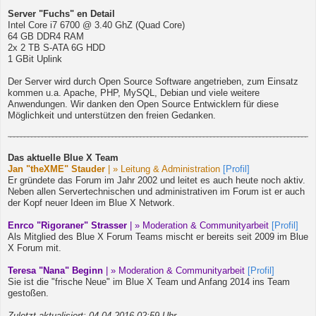
Server "Fuchs" en Detail
Intel Core i7 6700 @ 3.40 GhZ (Quad Core)
64 GB DDR4 RAM
2x 2 TB S-ATA 6G HDD
1 GBit Uplink
Der Server wird durch Open Source Software angetrieben, zum Einsatz
kommen u.a. Apache, PHP, MySQL, Debian und viele weitere
Anwendungen. Wir danken den Open Source Entwicklern für diese
Möglichkeit und unterstützen den freien Gedanken.
Das aktuelle Blue X Team
Jan "theXME" Stauder
| » Leitung & Administration
[Profil]
Er gründete das Forum im Jahr 2002 und leitet es auch heute noch aktiv.
Neben allen Servertechnischen und administrativen im Forum ist er auch
der Kopf neuer Ideen im Blue X Network.
Enrco "Rigoraner" Strasser
| » Moderation & Communityarbeit
[Profil]
Als Mitglied des Blue X Forum Teams mischt er bereits seit 2009 im Blue
X Forum mit.
Teresa "Nana" Beginn
| » Moderation & Communityarbeit
[Profil]
Sie ist die "frische Neue" im Blue X Team und Anfang 2014 ins Team
gestoßen.