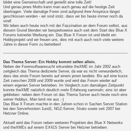
bildet eine Gemeinschaft und genießt eine tolle Zeit!
Und genau jenes Motto kann man auch genau auf die heutige Zeit
übertragen. Viele damalige Foren sind aufgrund ihrer Ansprüce längst
geschlossen worden - wir sind stolz, dass wir bis heute immer noch da
sind!
Wir leben auch heute noch mit der Faszination an dem Forum selbst, aus
diesem Grund blenden wir beispielsweise auch seit dem Start des Blue X
Forums keinerlei Werbung ein. Das Blue X Forum ist und bleibt ein
Hobbyprojekt und wir freuen uns, dies mit euch auch noch viele weitere
Jahre in dieser Form zu betreiben!
Das Thema Server: Ein Hobby kommt selten allein.
Neben der Forensoftwaresucht erkundete theXME im Jahr 2002 auch
zeitgleich das Thema dedizierte Server, da war es nicht verwunderlich,
dass das erste Forum bereits auf einem jenen landete. Bis auf eine kurze
Zeit zwischen 2008 und 2009 wurde und wird das Forum wieder auf
einem eigenen Server betrieben. Im Vergleich zum damaligen Zeitpunkt
konnte theXME natürlich deutlich mehr Erfahrung sammeln, eins ist aber
geblieben: neben dem Forum ist das Thema Server auch heute noch eins
seiner Hobbys. Man lernt nie aus ;-)
Das Blue X Forum machte in den Jahren schon in Sachen Server Station
bei den Serverhostern 1und1, NGZ-Server, Strato sowie seit 2007 bei
Hetzner Online.
Aktuell wird das Forum neben weiteren Projekten des Blue X Networks
und theXMEs auf einem EX41S Server bei Hetzner betrieben.