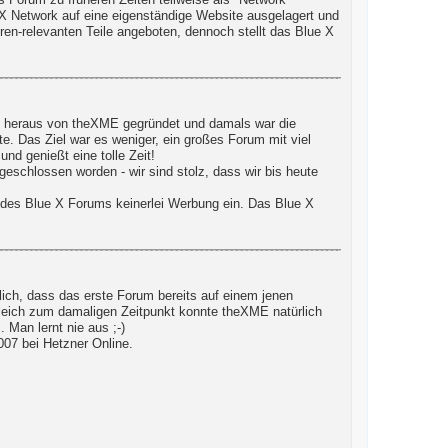
Forum zu früheren Zeiten teilweise als "Network"
e X Network auf eine eigenständige Website ausgelagert und
ren-relevanten Teile angeboten, dennoch stellt das Blue X
d!) heraus von theXME gegründet und damals war die
te. Das Ziel war es weniger, ein großes Forum mit viel
nd genießt eine tolle Zeit!
eschlossen worden - wir sind stolz, dass wir bis heute
 des Blue X Forums keinerlei Werbung ein. Das Blue X
ich, dass das erste Forum bereits auf einem jenen
gleich zum damaligen Zeitpunkt konnte theXME natürlich
Man lernt nie aus ;-)
07 bei Hetzner Online.