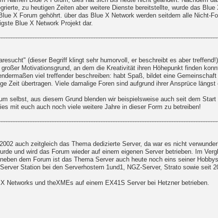
m Namen Blue X Forum, dies hat sich bis heute nicht geändert. Nachdem das 
rierte, zu heutigen Zeiten aber weitere Dienste bereitstellte, wurde das Blu
 Blue X Forum gehöhrt. über das Blue X Network werden seitdem alle Nicht-Fo
gste Blue X Network Projekt dar.
esucht" (dieser Begriff klingt sehr humorvoll, er beschreibt es aber treffen
n großer Motivationsgrund, an dem die Kreativität ihren Höhepunkt finden konn
gendermaßen viel treffender beschreiben: habt Spaß, bildet eine Gemeinschaft u
 Zeit übertragen. Viele damalige Foren sind aufgrund ihrer Ansprüce längst g
um selbst, aus diesem Grund blenden wir beispielsweise auch seit dem Start
dies mit euch auch noch viele weitere Jahre in dieser Form zu betreiben!
02 auch zeitgleich das Thema dedizierte Server, da war es nicht verwunderl
wurde und wird das Forum wieder auf einem eigenen Server betrieben. Im Ver
: neben dem Forum ist das Thema Server auch heute noch eins seiner Hobbys. 
rver Station bei den Serverhostern 1und1, NGZ-Server, Strato sowie seit 20
e X Networks und theXMEs auf einem EX41S Server bei Hetzner betrieben.