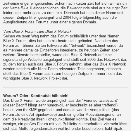
zeitweise enger eingebunden. Schon nach kurzer Zeit hat sich allmählich
der Name
Blue X
eingeschlichen, die Beweggründe sind aus heutiger Zeit
leider nicht mehr ganz zu ermitteln. Dennoch hat sich dieser Name seit
diesem Zeitpunkt eingebürgert und 2004 folgte folgerichtig auch die
Ausgliederung des Forums unter einer eigenen Domain.
Vom Blue X Forum zum Blue X Network
Seinen weiteren Weg nahm das Forum schließlich unter dem Namen
Blue X Forum, dies hat sich bis heute nicht geändert. Nachdem das
Forum zu früheren Zeiten teilweise als "Network" bezeichnet wurde, da
es mehrere damalige Einzelforen integrierte, zu heutigen Zeiten aber
weitere Dienste bereitstellte, wurde das Blue X Network auf eine
eigenständige Website ausgelagert und stellt seit 2006 das Netzwerk dar,
zu dem fortan auch das Blue X Forum gehöhrt. über das Blue X Network
werden seitdem alle Nicht-Foren-relevanten Teile angeboten, dennoch
stellt das Blue X Forum auch zum heutigen Zeitpunkt immer noch das
wichtigste Blue X Network Projekt dar.
Warum? Oder: Kontinuität hält sich!
Das Blue X Forum wurde ursprünglich aus der "Forensoftwaresucht"
(dieser Begriff klingt sehr humorvoll, er beschreibt es aber treffend!)
heraus von theXME gegründet und damals war die Verspieltheit (das
Forum als eine Art Spielewiese) auch ein großer Motivationsgrund, an
dem die Kreativität ihren Höhepunkt finden konnte. Das Ziel war es
weniger, ein großes Forum mit viel Publicity zu erschaffen, vielmehr lässt
sich das Motto folgendermaßen viel treffender beschreiben: habt Spaß,