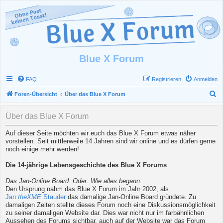
Blue X Forum
FAQ
Registrieren
Anmelden
S
Foren-Übersicht
Über das Blue X Forum
u
Über das Blue X Forum
c
h
Auf dieser Seite möchten wir euch das Blue X Forum etwas näher
vorstellen. Seit mittlerweile 14 Jahren sind wir online und es dürfen gerne
e
noch einige mehr werden!
Die 14-jährige Lebensgeschichte des Blue X Forums
Das Jan-Online Board. Oder: Wie alles begann.
Den Ursprung nahm das Blue X Forum im Jahr 2002, als
Jan
theXME
Stauder
das damalige Jan-Online Board gründete. Zu
damaligen Zeiten stellte dieses Forum noch eine Diskussionsmöglichkeit
zu seiner damaligen Website dar. Dies war nicht nur im farbähnlichen
Aussehen des Forums sichtbar, auch auf der Website war das Forum