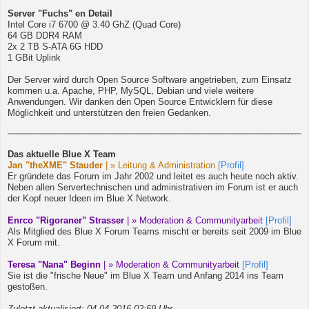
Server "Fuchs" en Detail
Intel Core i7 6700 @ 3.40 GhZ (Quad Core)
64 GB DDR4 RAM
2x 2 TB S-ATA 6G HDD
1 GBit Uplink
Der Server wird durch Open Source Software angetrieben, zum Einsatz
kommen u.a. Apache, PHP, MySQL, Debian und viele weitere
Anwendungen. Wir danken den Open Source Entwicklern für diese
Möglichkeit und unterstützen den freien Gedanken.
Das aktuelle Blue X Team
Jan "theXME" Stauder
| » Leitung & Administration
[Profil]
Er gründete das Forum im Jahr 2002 und leitet es auch heute noch aktiv.
Neben allen Servertechnischen und administrativen im Forum ist er auch
der Kopf neuer Ideen im Blue X Network.
Enrco "Rigoraner" Strasser
| » Moderation & Communityarbeit
[Profil]
Als Mitglied des Blue X Forum Teams mischt er bereits seit 2009 im Blue
X Forum mit.
Teresa "Nana" Beginn
| » Moderation & Communityarbeit
[Profil]
Sie ist die "frische Neue" im Blue X Team und Anfang 2014 ins Team
gestoßen.