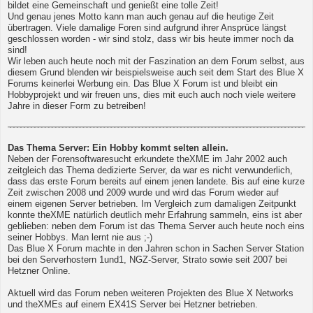
bildet eine Gemeinschaft und genießt eine tolle Zeit!
Und genau jenes Motto kann man auch genau auf die heutige Zeit
übertragen. Viele damalige Foren sind aufgrund ihrer Ansprüce längst
geschlossen worden - wir sind stolz, dass wir bis heute immer noch da
sind!
Wir leben auch heute noch mit der Faszination an dem Forum selbst, aus
diesem Grund blenden wir beispielsweise auch seit dem Start des Blue X
Forums keinerlei Werbung ein. Das Blue X Forum ist und bleibt ein
Hobbyprojekt und wir freuen uns, dies mit euch auch noch viele weitere
Jahre in dieser Form zu betreiben!
Das Thema Server: Ein Hobby kommt selten allein.
Neben der Forensoftwaresucht erkundete theXME im Jahr 2002 auch
zeitgleich das Thema dedizierte Server, da war es nicht verwunderlich,
dass das erste Forum bereits auf einem jenen landete. Bis auf eine kurze
Zeit zwischen 2008 und 2009 wurde und wird das Forum wieder auf
einem eigenen Server betrieben. Im Vergleich zum damaligen Zeitpunkt
konnte theXME natürlich deutlich mehr Erfahrung sammeln, eins ist aber
geblieben: neben dem Forum ist das Thema Server auch heute noch eins
seiner Hobbys. Man lernt nie aus ;-)
Das Blue X Forum machte in den Jahren schon in Sachen Server Station
bei den Serverhostern 1und1, NGZ-Server, Strato sowie seit 2007 bei
Hetzner Online.
Aktuell wird das Forum neben weiteren Projekten des Blue X Networks
und theXMEs auf einem EX41S Server bei Hetzner betrieben.