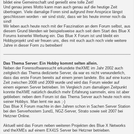
bildet eine Gemeinschaft und genießt eine tolle Zeit!
Und genau jenes Motto kann man auch genau auf die heutige Zeit
übertragen. Viele damalige Foren sind aufgrund ihrer Ansprüce längst
geschlossen worden - wir sind stolz, dass wir bis heute immer noch da
sind!
Wir leben auch heute noch mit der Faszination an dem Forum selbst, aus
diesem Grund blenden wir beispielsweise auch seit dem Start des Blue X
Forums keinerlei Werbung ein. Das Blue X Forum ist und bleibt ein
Hobbyprojekt und wir freuen uns, dies mit euch auch noch viele weitere
Jahre in dieser Form zu betreiben!
Das Thema Server: Ein Hobby kommt selten allein.
Neben der Forensoftwaresucht erkundete theXME im Jahr 2002 auch
zeitgleich das Thema dedizierte Server, da war es nicht verwunderlich,
dass das erste Forum bereits auf einem jenen landete. Bis auf eine kurze
Zeit zwischen 2008 und 2009 wurde und wird das Forum wieder auf
einem eigenen Server betrieben. Im Vergleich zum damaligen Zeitpunkt
konnte theXME natürlich deutlich mehr Erfahrung sammeln, eins ist aber
geblieben: neben dem Forum ist das Thema Server auch heute noch eins
seiner Hobbys. Man lernt nie aus ;-)
Das Blue X Forum machte in den Jahren schon in Sachen Server Station
bei den Serverhostern 1und1, NGZ-Server, Strato sowie seit 2007 bei
Hetzner Online.
Aktuell wird das Forum neben weiteren Projekten des Blue X Networks
und theXMEs auf einem EX41S Server bei Hetzner betrieben.