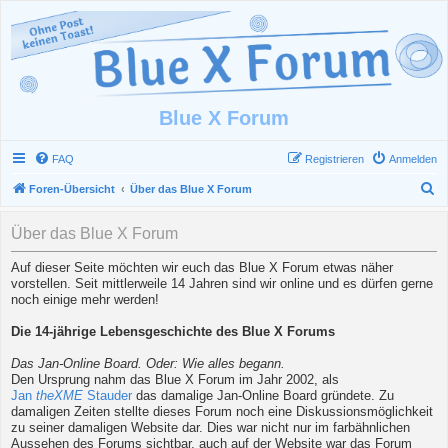
Blue X Forum
FAQ
Registrieren
Anmelden
S
Foren-Übersicht
Über das Blue X Forum
u
Über das Blue X Forum
c
h
Auf dieser Seite möchten wir euch das Blue X Forum etwas näher
vorstellen. Seit mittlerweile 14 Jahren sind wir online und es dürfen gerne
e
noch einige mehr werden!
Die 14-jährige Lebensgeschichte des Blue X Forums
Das Jan-Online Board. Oder: Wie alles begann.
Den Ursprung nahm das Blue X Forum im Jahr 2002, als
Jan
theXME
Stauder
das damalige Jan-Online Board gründete. Zu
damaligen Zeiten stellte dieses Forum noch eine Diskussionsmöglichkeit
zu seiner damaligen Website dar. Dies war nicht nur im farbähnlichen
Aussehen des Forums sichtbar, auch auf der Website war das Forum