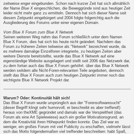
zeitweise enger eingebunden. Schon nach kurzer Zeit hat sich allmählich
der Name
Blue X
eingeschlichen, die Beweggründe sind aus heutiger Zeit
leider nicht mehr ganz zu ermitteln. Dennoch hat sich dieser Name seit
diesem Zeitpunkt eingebürgert und 2004 folgte folgerichtig auch die
Ausgliederung des Forums unter einer eigenen Domain.
Vom Blue X Forum zum Blue X Network
Seinen weiteren Weg nahm das Forum schließlich unter dem Namen
Blue X Forum, dies hat sich bis heute nicht geändert. Nachdem das
Forum zu früheren Zeiten teilweise als "Network" bezeichnet wurde, da
es mehrere damalige Einzelforen integrierte, zu heutigen Zeiten aber
weitere Dienste bereitstellte, wurde das Blue X Network auf eine
eigenständige Website ausgelagert und stellt seit 2006 das Netzwerk dar,
zu dem fortan auch das Blue X Forum gehöhrt. über das Blue X Network
werden seitdem alle Nicht-Foren-relevanten Teile angeboten, dennoch
stellt das Blue X Forum auch zum heutigen Zeitpunkt immer noch das
wichtigste Blue X Network Projekt dar.
Warum? Oder: Kontinuität hält sich!
Das Blue X Forum wurde ursprünglich aus der "Forensoftwaresucht"
(dieser Begriff klingt sehr humorvoll, er beschreibt es aber treffend!)
heraus von theXME gegründet und damals war die Verspieltheit (das
Forum als eine Art Spielewiese) auch ein großer Motivationsgrund, an
dem die Kreativität ihren Höhepunkt finden konnte. Das Ziel war es
weniger, ein großes Forum mit viel Publicity zu erschaffen, vielmehr lässt
sich das Motto folgendermaßen viel treffender beschreiben: habt Spaß,