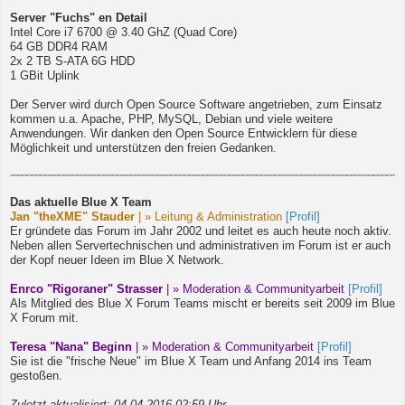
Server "Fuchs" en Detail
Intel Core i7 6700 @ 3.40 GhZ (Quad Core)
64 GB DDR4 RAM
2x 2 TB S-ATA 6G HDD
1 GBit Uplink
Der Server wird durch Open Source Software angetrieben, zum Einsatz
kommen u.a. Apache, PHP, MySQL, Debian und viele weitere
Anwendungen. Wir danken den Open Source Entwicklern für diese
Möglichkeit und unterstützen den freien Gedanken.
Das aktuelle Blue X Team
Jan "theXME" Stauder
| » Leitung & Administration
[Profil]
Er gründete das Forum im Jahr 2002 und leitet es auch heute noch aktiv.
Neben allen Servertechnischen und administrativen im Forum ist er auch
der Kopf neuer Ideen im Blue X Network.
Enrco "Rigoraner" Strasser
| » Moderation & Communityarbeit
[Profil]
Als Mitglied des Blue X Forum Teams mischt er bereits seit 2009 im Blue
X Forum mit.
Teresa "Nana" Beginn
| » Moderation & Communityarbeit
[Profil]
Sie ist die "frische Neue" im Blue X Team und Anfang 2014 ins Team
gestoßen.