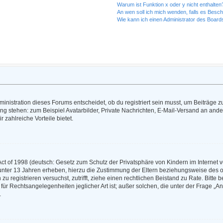
Warum ist Funktion x oder y nicht enthalten
An wen soll ich mich wenden, falls es Besc
Wie kann ich einen Administrator des Board
nistration dieses Forums entscheidet, ob du registriert sein musst, um Beiträge zu s
ung stehen: zum Beispiel Avatarbilder, Private Nachrichten, E-Mail-Versand an ander
r zahlreiche Vorteile bietet.
t of 1998 (deutsch: Gesetz zum Schutz der Privatsphäre von Kindern im Internet vo
unter 13 Jahren erheben, hierzu die Zustimmung der Eltern beziehungsweise des o
h zu registrieren versuchst, zutrifft, ziehe einen rechtlichen Beistand zu Rate. Bit
für Rechtsangelegenheiten jeglicher Art ist; außer solchen, die unter der Frage „
.