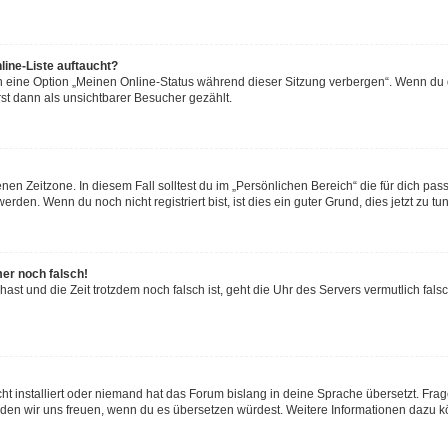
line-Liste auftaucht?
n eine Option „Meinen Online-Status während dieser Sitzung verbergen“. Wenn du d
st dann als unsichtbarer Besucher gezählt.
en Zeitzone. In diesem Fall solltest du im „Persönlichen Bereich“ die für dich passe
den. Wenn du noch nicht registriert bist, ist dies ein guter Grund, dies jetzt zu tun
mer noch falsch!
t hast und die Zeit trotzdem noch falsch ist, geht die Uhr des Servers vermutlich fal
ht installiert oder niemand hat das Forum bislang in deine Sprache übersetzt. Frag
, würden wir uns freuen, wenn du es übersetzen würdest. Weitere Informationen dazu