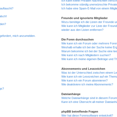
Ich kann keine Privaten Nachrichten versch
Ich bekomme ständig unerwünschte Private
 auftaucht?
Ich habe eine Spam-E-Mail von einem Mitgli
alsch!
Freunde und ignorierte Mitglieder
Wozu benötige ich die Listen der Freunde un
rden?
Wie kann ich Mitglieder zur Liste der Freund
wieder aus den Listen entfernen?
fgefordert, mich anzumelden.
Die Foren durchsuchen
Wie kann ich ein Forum oder mehrere For
Weshalb erhalte ich bei der Suche keine Er
Warum bekomme ich bei der Suche eine lee
Wie kann ich nach Mitgliedern suchen?
Wie kann ich meine eigenen Beiträge und T
Abonnements und Lesezeichen
Was ist der Unterschied zwischen einem L
Wie kann ich ein Lesezeichen auf ein Them
Wie kann ich ein Forum abonnieren?
Wie deaktiviere ich meine Abonnements?
gs?
Dateianhänge
Welche Dateianhänge sind in diesem Forum
Kann ich eine Übersicht all meiner Dateian
phpBB betreffende Fragen
Wer hat diese Forensoftware entwickelt?