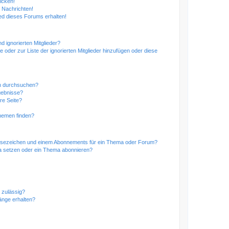
icken!
 Nachrichten!
ed dieses Forums erhalten!
d ignorierten Mitglieder?
e oder zur Liste der ignorierten Mitglieder hinzufügen oder diese
en durchsuchen?
gebnisse?
re Seite?
hemen finden?
esezeichen und einem Abonnements für ein Thema oder Forum?
a setzen oder ein Thema abonnieren?
 zulässig?
hänge erhalten?