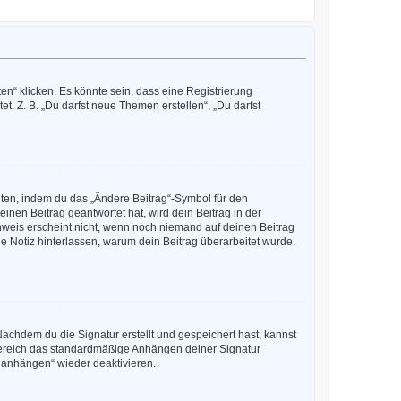
n“ klicken. Es könnte sein, dass eine Registrierung
t. Z. B. „Du darfst neue Themen erstellen“, „Du darfst
iten, indem du das „Ändere Beitrag“-Symbol für den
inen Beitrag geantwortet hat, wird dein Beitrag in der
nweis erscheint nicht, wenn noch niemand auf deinen Beitrag
ine Notiz hinterlassen, warum dein Beitrag überarbeitet wurde.
achdem du die Signatur erstellt und gespeichert hast, kannst
Bereich das standardmäßige Anhängen deiner Signatur
r anhängen“ wieder deaktivieren.