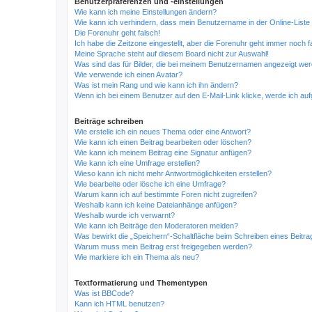
Benutzerpräferenzen und -einstellungen
Wie kann ich meine Einstellungen ändern?
Wie kann ich verhindern, dass mein Benutzername in der Online-Liste
Die Forenuhr geht falsch!
Ich habe die Zeitzone eingestellt, aber die Forenuhr geht immer noch f
Meine Sprache steht auf diesem Board nicht zur Auswahl!
Was sind das für Bilder, die bei meinem Benutzernamen angezeigt we
Wie verwende ich einen Avatar?
Was ist mein Rang und wie kann ich ihn ändern?
Wenn ich bei einem Benutzer auf den E-Mail-Link klicke, werde ich au
Beiträge schreiben
Wie erstelle ich ein neues Thema oder eine Antwort?
Wie kann ich einen Beitrag bearbeiten oder löschen?
Wie kann ich meinem Beitrag eine Signatur anfügen?
Wie kann ich eine Umfrage erstellen?
Wieso kann ich nicht mehr Antwortmöglichkeiten erstellen?
Wie bearbeite oder lösche ich eine Umfrage?
Warum kann ich auf bestimmte Foren nicht zugreifen?
Weshalb kann ich keine Dateianhänge anfügen?
Weshalb wurde ich verwarnt?
Wie kann ich Beiträge den Moderatoren melden?
Was bewirkt die „Speichern“-Schaltfläche beim Schreiben eines Beitra
Warum muss mein Beitrag erst freigegeben werden?
Wie markiere ich ein Thema als neu?
Textformatierung und Thementypen
Was ist BBCode?
Kann ich HTML benutzen?