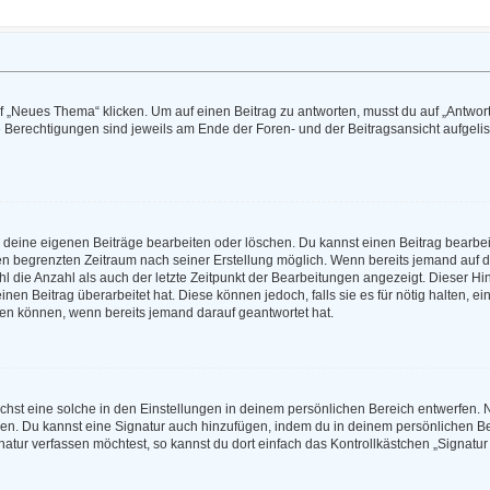
„Neues Thema“ klicken. Um auf einen Beitrag zu antworten, musst du auf „Antworte
e Berechtigungen sind jeweils am Ende der Foren- und der Beitragsansicht aufgeliste
r deine eigenen Beiträge bearbeiten oder löschen. Du kannst einen Beitrag bearbe
inen begrenzten Zeitraum nach seiner Erstellung möglich. Wenn bereits jemand auf de
 die Anzahl als auch der letzte Zeitpunkt der Bearbeitungen angezeigt. Dieser Hi
en Beitrag überarbeitet hat. Diese können jedoch, falls sie es für nötig halten, e
hen können, wenn bereits jemand darauf geantwortet hat.
hst eine solche in den Einstellungen in deinem persönlichen Bereich entwerfen. N
eren. Du kannst eine Signatur auch hinzufügen, indem du in deinem persönlichen 
atur verfassen möchtest, so kannst du dort einfach das Kontrollkästchen „Signatu