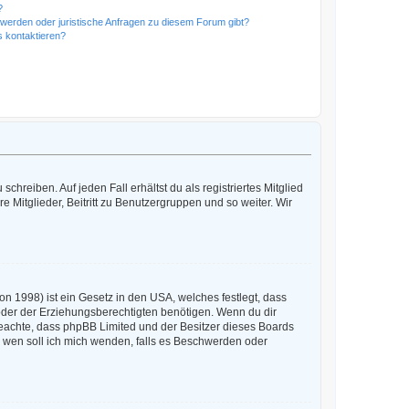
?
hwerden oder juristische Anfragen zu diesem Forum gibt?
s kontaktieren?
chreiben. Auf jeden Fall erhältst du als registriertes Mitglied
e Mitglieder, Beitritt zu Benutzergruppen und so weiter. Wir
n 1998) ist ein Gesetz in den USA, welches festlegt, dass
der der Erziehungsberechtigten benötigen. Wenn du dir
te beachte, dass phpBB Limited und der Besitzer dieses Boards
An wen soll ich mich wenden, falls es Beschwerden oder