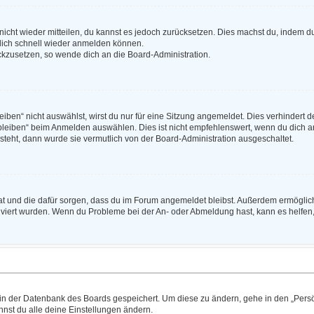
t nicht wieder mitteilen, du kannst es jedoch zurücksetzen. Dies machst du, indem 
 dich schnell wieder anmelden können.
ückzusetzen, so wende dich an die Board-Administration.
en“ nicht auswählst, wirst du nur für eine Sitzung angemeldet. Dies verhindert 
leiben“ beim Anmelden auswählen. Dies ist nicht empfehlenswert, wenn du dich an
 steht, dann wurde sie vermutlich von der Board-Administration ausgeschaltet.
 hat und die dafür sorgen, dass du im Forum angemeldet bleibst. Außerdem ermögli
tiviert wurden. Wenn du Probleme bei der An- oder Abmeldung hast, kann es helfen
n in der Datenbank des Boards gespeichert. Um diese zu ändern, gehe in den „Persö
nst du alle deine Einstellungen ändern.