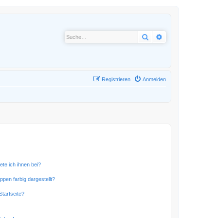
Suche
Erweiterte Suche
Registrieren
Anmelden
ete ich ihnen bei?
en farbig dargestellt?
tartseite?