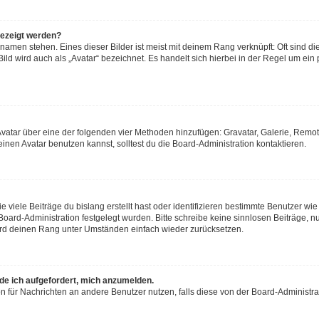
gezeigt werden?
namen stehen. Eines dieser Bilder ist meist mit deinem Rang verknüpft: Oft sind di
ld wird auch als „Avatar“ bezeichnet. Es handelt sich hierbei in der Regel um ein
n Avatar über eine der folgenden vier Methoden hinzufügen: Gravatar, Galerie, Re
en Avatar benutzen kannst, solltest du die Board-Administration kontaktieren.
viele Beiträge du bislang erstellt hast oder identifizieren bestimmte Benutzer w
 Board-Administration festgelegt wurden. Bitte schreibe keine sinnlosen Beiträge
wird deinen Rang unter Umständen einfach wieder zurücksetzen.
rde ich aufgefordert, mich anzumelden.
ion für Nachrichten an andere Benutzer nutzen, falls diese von der Board-Administ