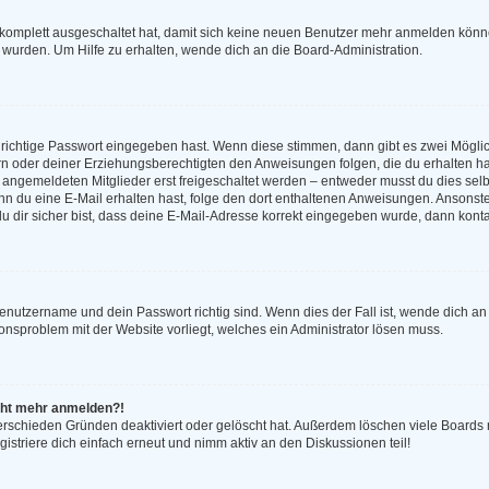
g komplett ausgeschaltet hat, damit sich keine neuen Benutzer mehr anmelden könn
 wurden. Um Hilfe zu erhalten, wende dich an die Board-Administration.
 richtige Passwort eingegeben hast. Wenn diese stimmen, dann gibt es zwei Mögl
tern oder deiner Erziehungsberechtigten den Anweisungen folgen, die du erhalten ha
u angemeldeten Mitglieder erst freigeschaltet werden – entweder musst du dies selbs
. Wenn du eine E-Mail erhalten hast, folge den dort enthaltenen Anweisungen. Anson
u dir sicher bist, dass deine E-Mail-Adresse korrekt eingegeben wurde, dann kontak
Benutzername und dein Passwort richtig sind. Wenn dies der Fall ist, wende dich a
tionsproblem mit der Website vorliegt, welches ein Administrator lösen muss.
nicht mehr anmelden?!
erschieden Gründen deaktiviert oder gelöscht hat. Außerdem löschen viele Boards r
striere dich einfach erneut und nimm aktiv an den Diskussionen teil!