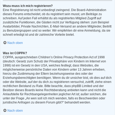
Wozu muss ich mich registrieren?
Eine Registrierung ist nicht unbedingt zwingend. Die Board-Administration
dieses Forums entscheidet, ob du registriert sein musst, um Beiträge zu
schreiben. Auf jeden Fall erhältst du als registriertes Mitglied Zugriff auf
zusätzliche Funktionen, die Gästen nicht zur Verfügung stehen: zum Beispiel
Avatarbilder, Private Nachrichten, E-Mail-Versand an andere Mitglieder, Beitritt
zu Benutzergruppen und so weiter. Wir empfehlen dir eine Anmeldung, da sie
schnell erledigt ist und dir zahlreiche Vorteile bietet.
Nach oben
Was ist COPPA?
COPPA, ausgeschrieben Children’s Online Privacy Protection Act of 1998
(deutsch: Gesetz zum Schutz der Privatsphäre von Kindern im Internet von
1998) ist ein Gesetz in den USA, welches festlegt, dass Websites, die
möglicherweise persönliche Daten von Kindern unter 13 Jahren erheben,
hierzu die Zustimmung der Eltern beziehungsweise des oder der
Erziehungsberechtigten benötigen. Wenn du dir unsicher bist, ob dies auf dich
oder die Website, auf der du dich zu registrieren versuchst, zutrifft, ziehe einen
rechtlichen Beistand zu Rate. Bitte beachte, dass phpBB Limited und der
Besitzer dieses Boards keine Rechtsberatung anbieten kann und nicht die
Anlaufstelle für Rechtsangelegenheiten jeglicher Art ist; außer solchen, die
unter der Frage „An wen soll ich mich wenden, falls es Beschwerden oder
juristische Anfragen zu diesem Forum gibt?“ behandelt werden.
Nach oben