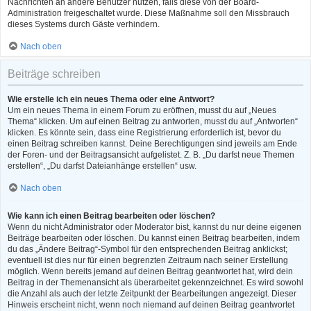
Nachrichten an andere Benutzer nutzen, falls diese von der Board-
Administration freigeschaltet wurde. Diese Maßnahme soll den Missbrauch
dieses Systems durch Gäste verhindern.
Nach oben
Beiträge schreiben
Wie erstelle ich ein neues Thema oder eine Antwort?
Um ein neues Thema in einem Forum zu eröffnen, musst du auf „Neues
Thema“ klicken. Um auf einen Beitrag zu antworten, musst du auf „Antworten“
klicken. Es könnte sein, dass eine Registrierung erforderlich ist, bevor du
einen Beitrag schreiben kannst. Deine Berechtigungen sind jeweils am Ende
der Foren- und der Beitragsansicht aufgelistet. Z. B. „Du darfst neue Themen
erstellen“, „Du darfst Dateianhänge erstellen“ usw.
Nach oben
Wie kann ich einen Beitrag bearbeiten oder löschen?
Wenn du nicht Administrator oder Moderator bist, kannst du nur deine eigenen
Beiträge bearbeiten oder löschen. Du kannst einen Beitrag bearbeiten, indem
du das „Ändere Beitrag“-Symbol für den entsprechenden Beitrag anklickst;
eventuell ist dies nur für einen begrenzten Zeitraum nach seiner Erstellung
möglich. Wenn bereits jemand auf deinen Beitrag geantwortet hat, wird dein
Beitrag in der Themenansicht als überarbeitet gekennzeichnet. Es wird sowohl
die Anzahl als auch der letzte Zeitpunkt der Bearbeitungen angezeigt. Dieser
Hinweis erscheint nicht, wenn noch niemand auf deinen Beitrag geantwortet