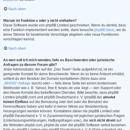
Nach oben
Warum ist Funktion x oder y nicht enthalten?
Diese Software wurde von phpBB Limited geschrieben. Wenn du denkst, dass
eine Funktion implementiert werden sollte, dann besuche
phpBB Ideas
, wo du
deine Stimme für bestehende Vorschläge abgeben oder neue Funktionen
vorschlagen kannst.
Nach oben
An wen soll ich mich wenden, falls es Beschwerden oder juristische
Anfragen zu diesem Forum gibt?
Jeder Administrator, der auf der „Das Team“-Seite aufgeführt ist, ist ein
geeigneter Kontakt für deine Beschwerde. Wenn du so keine Antwort erhältst,
solltest du den Besitzer der Domain kontaktieren (führe dazu eine
„WHOIS“-Abfrage
durch) oder — falls diese Seite bei einem kostenlosen
Webhoster wie z. B. Yahoo!, free.fr, funpic.de usw. liegt — den Support oder
den Abuse-Kontakt des betreffenden Dienstes. Bitte beachte, dass phpBB
Limited (phpBB.com) und phpBB Deutschland e. V. (phpBB.de)
absolut
keinen Einfluss
auf die Benutzung oder den oder die Benutzer der
Forensoftware haben und dafür in keiner Weise zur Verantwortung
herangezogen werden können. Kontaktiere daher nie phpBB Limited oder
phpBB Deutschland e. V. in Zusammenhang mit jeglichen juristischen Fragen
(Unterlassungserklärungen, Haftungsfragen usw.), die
sich nicht direkt
auf
die Websiten phpbb.com, phpbb.de oder die phpBB-Software selbst beziehen.
Falls du phpBB Limited oder phpBB Deutschland e. V. E-Mails schreibst, die